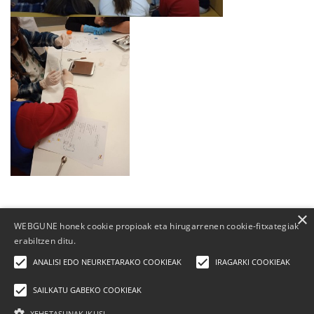
×
WEBGUNE honek cookie propioak eta hirugarrenen cookie-fitxategiak
erabiltzen ditu.
ANALISI EDO NEURKETARAKO COOKIEAK
IRAGARKI COOKIEAK
SAILKATU GABEKO COOKIEAK
XEHETASUNAK IKUSI