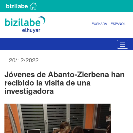
bizilabe
EUSKARA
ESPAÑOL
N
Togg
a
v
20/12/2022
e
g
Jóvenes de Abanto-Zierbena han
a
c
recibido la visita de una
i
investigadora
ó
n