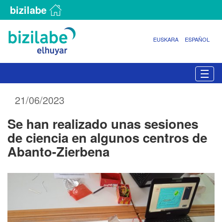
bizilabe
EUSKARA
ESPAÑOL
N
Togg
a
v
21/06/2023
e
g
Se han realizado unas sesiones
a
c
de ciencia en algunos centros de
i
Abanto-Zierbena
ó
n