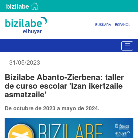
bizilabe
EUSKARA
ESPAÑOL
N
Togg
a
v
31/05/2023
e
g
Bizilabe Abanto-Zierbena: taller
a
c
de curso escolar 'Izan ikertzaile
i
asmatzaile'
ó
n
De octubre de 2023 a mayo de 2024.