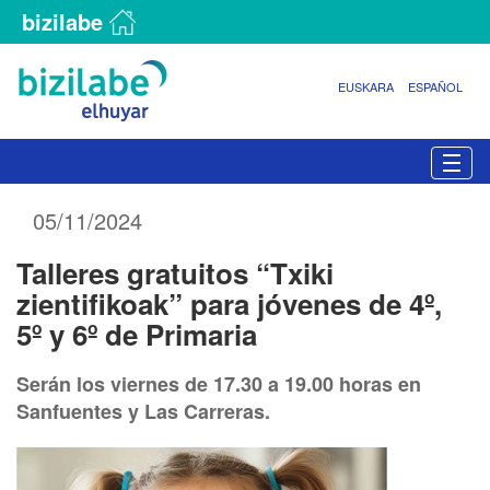
bizilabe
EUSKARA
ESPAÑOL
N
Togg
a
v
05/11/2024
e
g
Talleres gratuitos “Txiki
a
c
zientifikoak” para jóvenes de 4º,
i
5º y 6º de Primaria
ó
n
Serán los viernes de 17.30 a 19.00 horas en
Sanfuentes y Las Carreras.