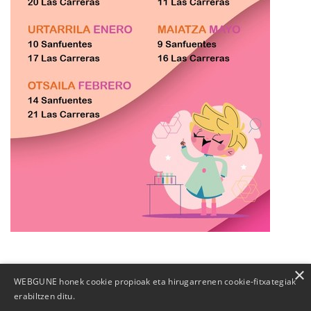
×
WEBGUNE honek cookie propioak eta hirugarrenen cookie-fitxategiak
erabiltzen ditu.