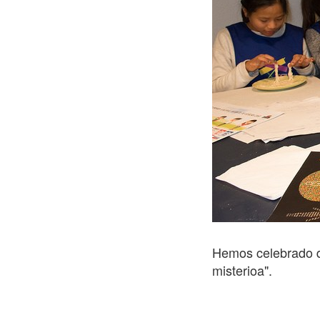
í
:
Hemos celebrado do
misterioa".