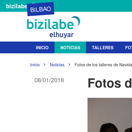
bizilabe
BILBAO
N
INICIO
NOTICIAS
TALLERES
FO
a
v
e
U
Inicio
Noticias
Fotos de los talleres de Navid
g
s
t
a
Fotos d
08/01/2018
e
c
d
i
e
ó
s
n
t
á
a
q
u