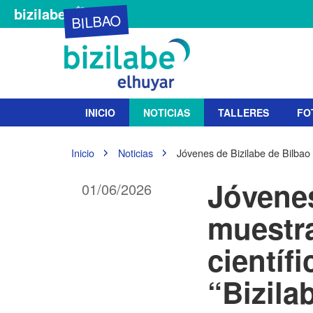
bizilabe
BILBAO
N
INICIO
NOTICIAS
TALLERES
FO
a
v
e
U
Inicio
Noticias
Jóvenes de Bizilabe de Bilbao 
g
s
t
a
Jóvenes
01/06/2026
e
c
d
i
muestr
e
ó
s
n
científ
t
á
a
“Bizila
q
u