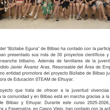
 del “Bizilabe Eguna” de Bilbao ha contado con la partic
an presentado sus más de 30 proyectos científicos y 
 Ensanche bilbaíno. Además de familiares de la juventu
dido Javier Álvarez Aras, Resonsable del Área de E
mo entidad promotora del proyecto Bizilabe de Bilbao ju
adora de Educación STEAM de Elhuyar.
oyecto que trata de ofrecer a la juventud vivencias 
a la comunidad y en Bilbao está en marcha gracias a la
de Bilbao y Elhuyar. Durante este curso 2025-2026,
a y Espernatza, en Casco Viejo, han contado con la act