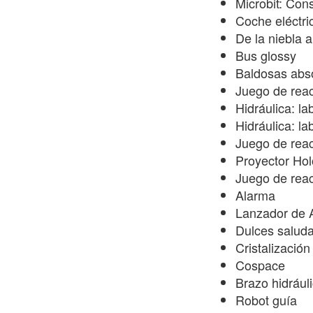
Microbit: Con
Coche eléctri
De la niebla a
Bus glossy
Baldosas abs
Juego de reac
Hidráulica: la
Hidráulica: la
Juego de rea
Proyector Hol
Juego de rea
Alarma
Lanzador de 
Dulces salud
Cristalización
Cospace
Brazo hidrául
Robot guía