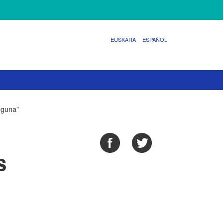
EUSKARA
ESPAÑOL
Eguna”
o
s