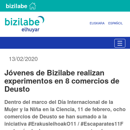
bizilabe
EUSKARA
ESPAÑOL
N
Togg
a
v
13/02/2020
e
g
Jóvenes de Bizilabe realizan
a
c
experimentos en 8 comercios de
i
Deusto
ó
n
Dentro del marco del Día Internacional de la
Mujer y la Niña en la Ciencia, 11 de febrero, ocho
comercios de Deusto se han sumado a la
iniciativa #ErakusleihoakO11 / #Escaparates11F