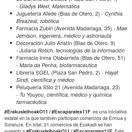
-
Gladys West, Matemática
Juguetería Afede (Blas de Otero, 2) -
Cynthia
Breazeal, robótica
Farmacia Zubiri (Avenida Madariaga, 35) -
Mae
Jemison, ingeniera, médico y astronauta
Decoración Julio Aristín (Blas de Otero, 9)
-
Juliana Rotich, tecnologías de la información
Farmacia Inma Olabarrieta (Blas de Otero, 51)
-
Maria da Penha, biofarmacéutica
Librería SGEL (Plaza San Pedro, 2) -
Hayat
Sindi, científica y médico
Peluquería Stilo 21 (Avenida Madariaga, 23)
-
Tu Youyou, científica, médico y química
farmacéutica
#ErakusleihoakO11 / #Escaparates11F
es una iniciativa
estatal en la que también participan comercios de Ermua y
Soraluze. En total, 21 comercios de Euskadi se han
sumado a
#ErakusleihoakO11 / #Escaparates11F
. Esta