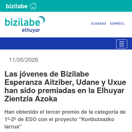
bizilabe
EUSKARA
ESPAÑOL
N
Togg
a
v
11/05/2026
e
g
Las jóvenes de Bizilabe
a
c
Esperanza Aitziber, Udane y Uxue
i
han sido premiadas en la Elhuyar
ó
Zientzia Azoka
n
Han obtenido el tercer premio de la categoria de
1º-2º de ESO con el proyecto "Konbutxazko
larrua"