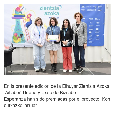
En
la
presente
edición
de
la
Elhuyar
Zientzia
Azoka,
Aitziber,
Udane
y
Uxue
de
Bizilabe
Esperanza
han
sido
premiadas
por
el
proyecto
“Kon
butxazko
larrua”.