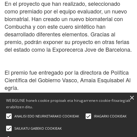
En el proyecto que han realizado, seleccionado
como premiado por el equipo evaluador, un nuevo
biomatrial. Han creado un nuevo biomaterial con
Combucha y con este cuero sintético han
desarrollado diferentes elementos. Gracias al
premio, podrán exponer su proyecto en otras ferias
del estado como la Exporecerca Jove de Barcelona.
El
premio
fue
entregado
por
la
directora
de
Política
Científica
del
Gobierno
Vasco,
Amaia
Esquisabel
Al
egría.
×
WEBGUNE honek cookie propioak eta hirugarrenen cookie-fitxategiak
erabiltzen ditu.
ANALISI EDO NEURKETARAKO COOKIEAK
IRAGARKI COOKIEAK
SAILKATU GABEKO COOKIEAK