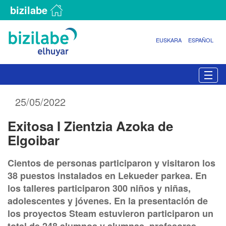
bizilabe
EUSKARA
ESPAÑOL
N
Togg
a
v
25/05/2022
e
g
Exitosa I Zientzia Azoka de
a
c
Elgoibar
i
ó
Cientos de personas participaron y visitaron los
n
38 puestos instalados en Lekueder parkea. En
los talleres participaron 300 niños y niñas,
adolescentes y jóvenes. En la presentación de
los proyectos Steam estuvieron participaron un