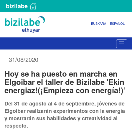
bizilabe
EUSKARA
ESPAÑOL
N
Togg
a
v
31/08/2020
e
g
Hoy se ha puesto en marcha en
a
c
Elgoibar el taller de Bizilabe 'Ekin
i
energiaz!(¡Empieza con energía!)’
ó
n
Del 31 de agosto al 4 de septiembre, jóvenes de
Elgoibar realizarán experimentos con la energía
y mostrarán sus habilidades y crteatividad al
respecto.