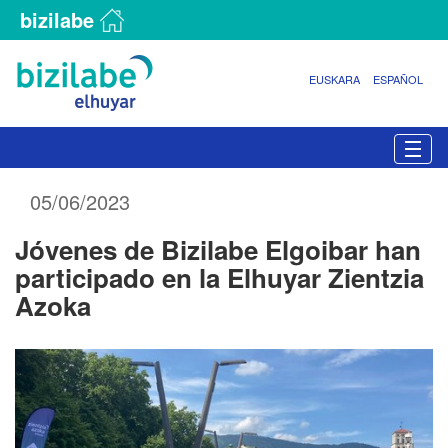
bizilabe
EUSKARA
ESPAÑOL
N
Togg
a
v
05/06/2023
e
g
Jóvenes de Bizilabe Elgoibar han
a
c
participado en la Elhuyar Zientzia
i
Azoka
ó
n