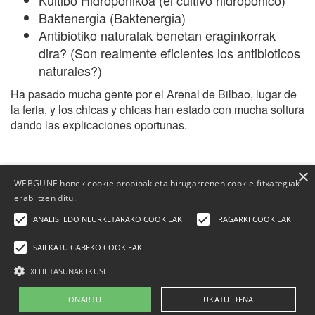
Baktenergia (Baktenergia)
Antibiotiko naturalak benetan eraginkorrak
dira? (Son realmente eficientes los antibioticos
naturales?)
Ha pasado mucha gente por el Arenal de Bilbao, lugar de
la feria, y los chicas y chicas han estado con mucha soltura
dando las explicaciones oportunas.
×
WEBGUNE honek cookie propioak eta hirugarrenen cookie-fitxategiak
erabiltzen ditu.
ANALISI EDO NEURKETARAKO COOKIEAK
IRAGARKI COOKIEAK
SAILKATU GABEKO COOKIEAK
XEHETASUNAK IKUSI
Elhuyar Fundazioa
Quienes somos
|
Contacto
|
Publicidad
|
Aviso legal
|
Política de
ONARTU
UKATU DENA
cookies