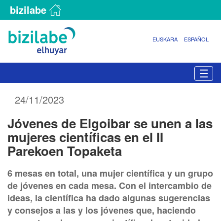
bizilabe
EUSKARA
ESPAÑOL
N
Togg
a
v
24/11/2023
e
g
Jóvenes de Elgoibar se unen a las
a
c
mujeres científicas en el II
i
Parekoen Topaketa
ó
n
6 mesas en total, una mujer científica y un grupo
de jóvenes en cada mesa. Con el intercambio de
ideas, la científica ha dado algunas sugerencias
y consejos a las y los jóvenes que, haciendo