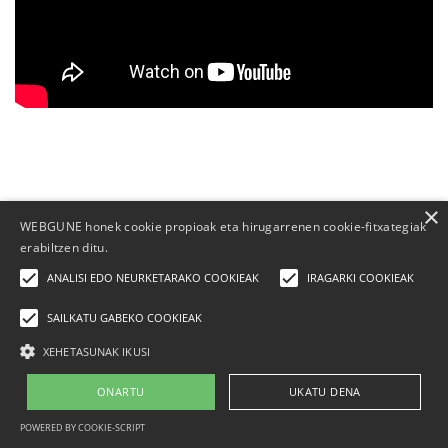
×
WEBGUNE honek cookie propioak eta hirugarrenen cookie-fitxategiak
erabiltzen ditu.
ANALISI EDO NEURKETARAKO COOKIEAK
IRAGARKI COOKIEAK
Elhuyar Fundazioa
SAILKATU GABEKO COOKIEAK
Quienes somos
|
Contacto
|
Publicidad
|
Aviso legal
|
Política de
XEHETASUNAK IKUSI
cookies
CC-BY-SA-3.0
ONARTU
UKATU DENA
POWERED BY COOKIE-SCRIPT