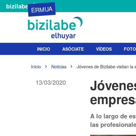
bizilabe
ERMUA
N
INICIO
ASÓCIATE
VÍDEOS
FOTO
a
v
e
U
Inicio
Noticias
Jóvenes de Bizilabe visitan l
g
s
t
a
Jóvenes
13/03/2020
e
c
d
i
empres
e
ó
s
n
t
á
A lo largo de e
a
las profesional
q
u