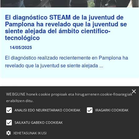
El diagnóstico STEAM de la juventud de
Pamplona ha revelado que la juventud se
siente alejada del ámbito científico-
tecnológico
14/05/2025
El diagnóstico realizado recientemente en Pamplona ha
revelado que la juventud se siente alejada ...
×
WEBGUNE honek cookie propioak eta hirugarrenen cookie-fitxategiak
erabiltzen ditu.
ANALISI EDO NEURKETARAKO COOKIEAK
IRAGARKI COOKIEAK
SAILKATU GABEKO COOKIEAK
XEHETASUNAK IKUSI
Elhuyar Fundazioa