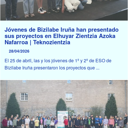
Jóvenes de Bizilabe Iruña han presentado
sus proyectos en Elhuyar Zientzia Azoka
Nafarroa | Teknozientzia
28/04/2026
El 25 de abril, las y los jóvenes de 1º y 2º de ESO de
Bizilabe Iruña presentaron los proyectos que ...