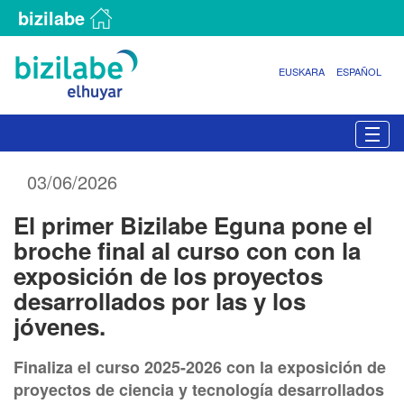
bizilabe
EUSKARA
ESPAÑOL
N
Togg
a
v
03/06/2026
e
g
El primer Bizilabe Eguna pone el
a
c
broche final al curso con con la
i
exposición de los proyectos
ó
desarrollados por las y los
n
jóvenes.
Finaliza el curso 2025-2026 con la exposición de
proyectos de ciencia y tecnología desarrollados