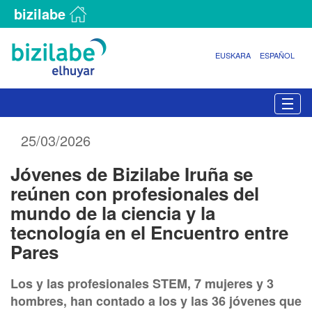
bizilabe
EUSKARA
ESPAÑOL
N
Togg
a
v
25/03/2026
e
g
Jóvenes de Bizilabe Iruña se
a
c
reúnen con profesionales del
i
mundo de la ciencia y la
ó
tecnología en el Encuentro entre
n
Pares
Los y las profesionales STEM, 7 mujeres y 3
hombres, han contado a los y las 36 jóvenes que