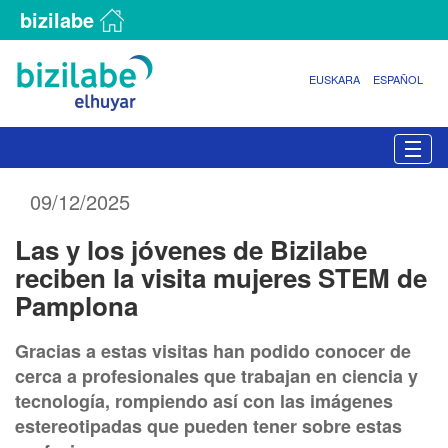
bizilabe
EUSKARA
ESPAÑOL
N
Togg
a
v
09/12/2025
e
g
Las y los jóvenes de Bizilabe
a
c
reciben la visita mujeres STEM de
i
Pamplona
ó
n
Gracias a estas visitas han podido conocer de
cerca a profesionales que trabajan en ciencia y
tecnología, rompiendo así con las imágenes
estereotipadas que pueden tener sobre estas