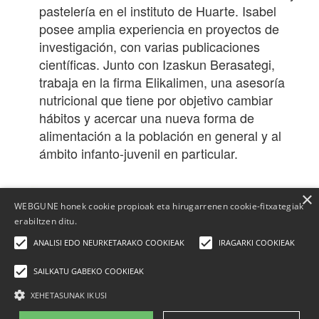
pastelería en el instituto de Huarte. Isabel
posee amplia experiencia en proyectos de
investigación, con varias publicaciones
científicas. Junto con Izaskun Berasategi,
trabaja en la firma Elikalimen, una asesoría
nutricional que tiene por objetivo cambiar
hábitos y acercar una nueva forma de
alimentación a la población en general y al
ámbito infanto-juvenil en particular.
×
WEBGUNE honek cookie propioak eta hirugarrenen cookie-fitxategiak
erabiltzen ditu.
ANALISI EDO NEURKETARAKO COOKIEAK
IRAGARKI COOKIEAK
SAILKATU GABEKO COOKIEAK
XEHETASUNAK IKUSI
Elhuyar Fundazioa
Quienes somos
|
Contacto
|
Publicidad
|
Aviso legal
|
Política de