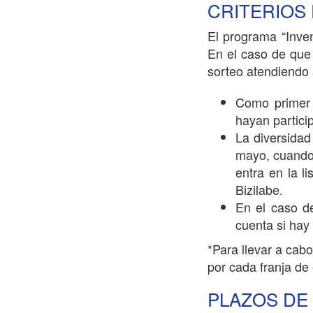
CRITERIOS
El programa “Inve
En el caso de que 
sorteo atendiendo a
Como primer c
hayan particip
La diversidad
mayo, cuando 
entra en la l
Bizilabe.
En el caso d
cuenta si hay 
*Para llevar a cab
por cada franja de
PLAZOS DE