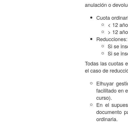
anulación o devolu
Cuota ordinar
< 12 años
> 12 años
Reducciones:
Si se in
Si se in
Todas las cuotas e
el caso de reducció
Elhuyar gest
facilitado en 
curso).
En el supues
documento par
ordinaria.