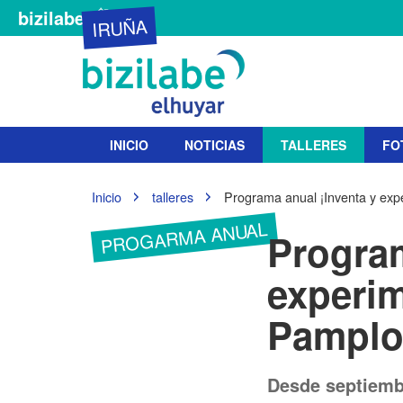
bizilabe
IRUÑA
N
INICIO
NOTICIAS
TALLERES
FO
a
v
e
U
Inicio
talleres
Programa anual ¡Inventa y exp
g
s
PROGARMA ANUAL
t
a
Program
e
c
d
i
experim
e
ó
s
n
Pamplo
t
á
a
q
Desde septiembr
u