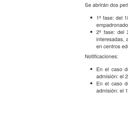
Se abrirán dos per
1ª fase: del 
empadronados
2ª fase: del
interesadas,
en centros ed
Notificaciones:
En el caso d
admisión: el 2
En el caso d
admisión: el 