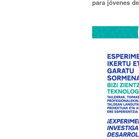
para jóvenes d
í
: