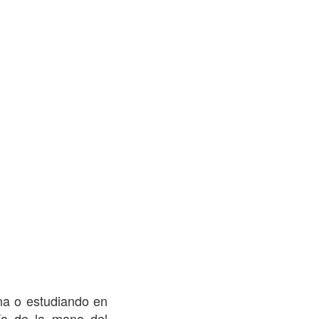
na o estudiando en
ía de la mano del