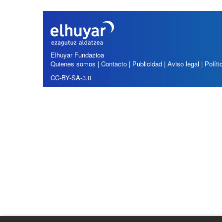
í
:
Elhuyar Fundazioa
Quienes somos
|
Contacto
|
Publicidad
|
Aviso legal
|
Polít
CC-BY-SA-3.0