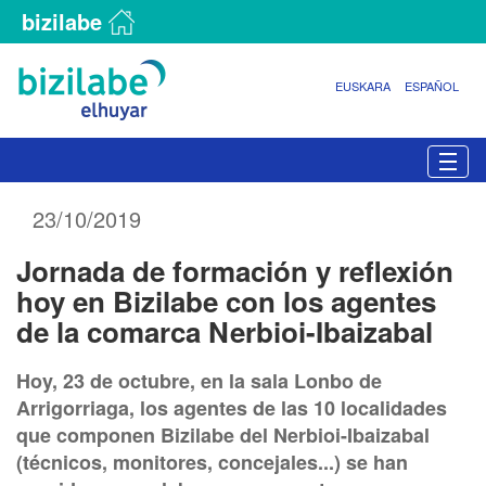
bizilabe
EUSKARA
ESPAÑOL
N
Togg
a
v
23/10/2019
e
g
Jornada de formación y reflexión
a
c
hoy en Bizilabe con los agentes
i
de la comarca Nerbioi-Ibaizabal
ó
n
Hoy, 23 de octubre, en la sala Lonbo de
Arrigorriaga, los agentes de las 10 localidades
que componen Bizilabe del Nerbioi-Ibaizabal
(técnicos, monitores, concejales...) se han