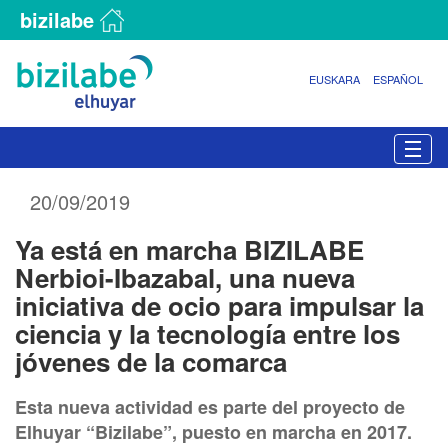
bizilabe
EUSKARA
ESPAÑOL
N
Togg
a
v
20/09/2019
e
g
Ya está en marcha BIZILABE
a
c
Nerbioi-Ibazabal, una nueva
i
iniciativa de ocio para impulsar la
ó
ciencia y la tecnología entre los
n
jóvenes de la comarca
Esta nueva actividad es parte del proyecto de
Elhuyar “Bizilabe”, puesto en marcha en 2017.