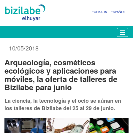
EUSKARA
ESPAÑOL
N
Togg
a
v
10/05/2018
e
g
Arqueología, cosméticos
a
c
ecológicos y aplicaciones para
i
móviles, la oferta de talleres de
ó
Bizilabe para junio
n
La ciencia, la tecnología y el ocio se aúnan en
los talleres de Bizilabe del 25 al 29 de junio.