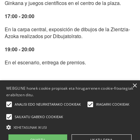
Ginkana y juegos científicos en el centro de la plaza.
17:00 - 20:00
En la carpa central, exposición de dibujos de la Zientzia-
Azoka realizados por Dibujatolrato.
19:00 - 20:00
En el escenario, entrega de premios.
×
WEBGUNE honek cookie propioak eta hirugarrenen cookie-fitxategiak
erabiltzen ditu.
ANALISI EDO NEURKETARAKO COOKIEAK
IRAGARKI COOKIEAK
SAILKATU GABEKO COOKIEAK
XEHETASUNAK IKUSI
Elhuyar Fundazioa
Quienes somos
|
Contacto
|
Publicidad
|
Aviso legal
|
Política de
ONARTU
UKATU DENA