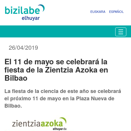
EUSKARA
ESPAÑOL
N
Togg
a
v
26/04/2019
e
g
El 11 de mayo se celebrará la
a
c
fiesta de la Zientzia Azoka en
i
Bilbao
ó
n
La fiesta de la ciencia de este año se celebrará
el próximo 11 de mayo en la Plaza Nueva de
Bilbao.