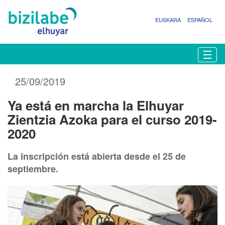
EUSKARA
ESPAÑOL
N
Togg
a
v
25/09/2019
e
g
Ya está en marcha la Elhuyar
a
c
Zientzia Azoka para el curso 2019-
i
2020
ó
n
La inscripción está abierta desde el 25 de
septiembre.