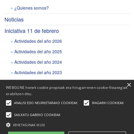
¿Quienes somos?
Noticias
Iniciativa 11 de febrero
Actividades del año 2026
Actividades del año 2025
Actividades del año 2024
Actividades del año 2023
Actividades del año 2022
×
WEBGUNE honek cookie propioak eta hirugarrenen cookie-fitxategiak
Actividades del año 2021
erabiltzen ditu.
ANALISI EDO NEURKETARAKO COOKIEAK
IRAGARKI COOKIEAK
SAILKATU GABEKO COOKIEAK
XEHETASUNAK IKUSI
Elhuyar Fundazioa