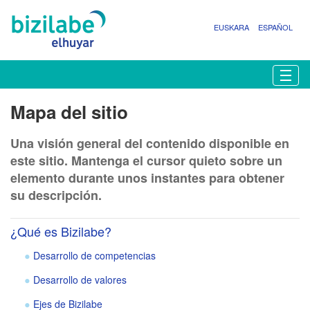
EUSKARA
ESPAÑOL
N
Togg
a
v
Mapa del sitio
e
g
Una visión general del contenido disponible en
a
c
este sitio. Mantenga el cursor quieto sobre un
i
elemento durante unos instantes para obtener
ó
su descripción.
n
¿Qué es Bizilabe?
Desarrollo de competencias
Desarrollo de valores
Ejes de Bizilabe