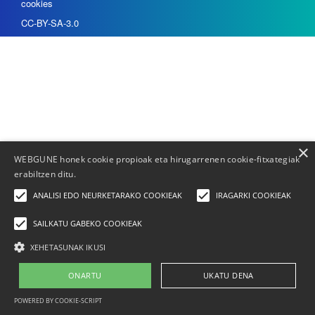
cookies
CC-BY-SA-3.0
×
WEBGUNE honek cookie propioak eta hirugarrenen cookie-fitxategiak
erabiltzen ditu.
ANALISI EDO NEURKETARAKO COOKIEAK
IRAGARKI COOKIEAK
SAILKATU GABEKO COOKIEAK
XEHETASUNAK IKUSI
ONARTU
UKATU DENA
POWERED BY COOKIE-SCRIPT