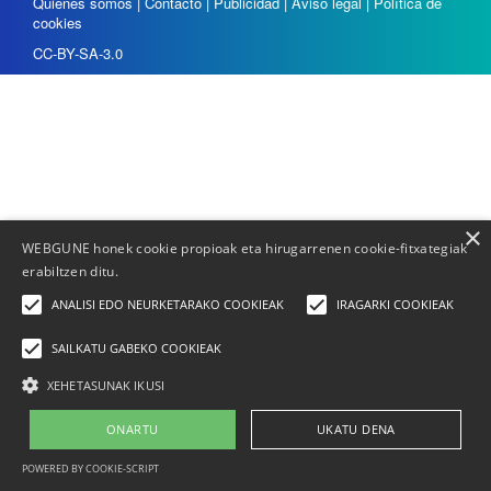
Quienes somos
|
Contacto
|
Publicidad
|
Aviso legal
|
Política de
cookies
CC-BY-SA-3.0
×
WEBGUNE honek cookie propioak eta hirugarrenen cookie-fitxategiak
erabiltzen ditu.
ANALISI EDO NEURKETARAKO COOKIEAK
IRAGARKI COOKIEAK
SAILKATU GABEKO COOKIEAK
XEHETASUNAK IKUSI
ONARTU
UKATU DENA
POWERED BY COOKIE-SCRIPT