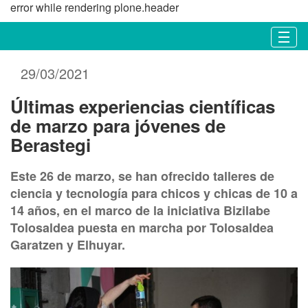
error while rendering plone.header
N
Togg
a
v
29/03/2021
e
g
Últimas experiencias científicas
a
c
de marzo para jóvenes de
i
Berastegi
ó
n
Este 26 de marzo, se han ofrecido talleres de
ciencia y tecnología para chicos y chicas de 10 a
14 años, en el marco de la iniciativa Bizilabe
Tolosaldea puesta en marcha por Tolosaldea
Garatzen y Elhuyar.