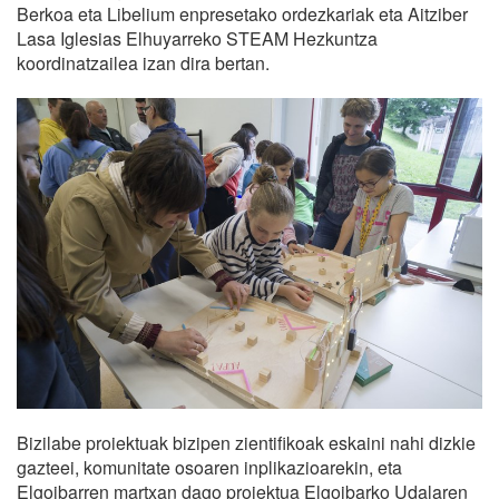
Berkoa eta Libelium enpresetako ordezkariak eta Aitziber
Lasa Iglesias Elhuyarreko STEAM Hezkuntza
koordinatzailea izan dira bertan.
Bizilabe proiektuak bizipen zientifikoak eskaini nahi dizkie
gazteei, komunitate osoaren inplikazioarekin, eta
Elgoibarren martxan dago proiektua Elgoibarko Udalaren