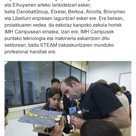
eta Elhuyarren arteko lankidetzari esker,
baita DanobatGroup, Etxetar, Berkoa, Alcorta, Bronymec
eta Libelium enpresen laguntzari esker ere. Era berean,
proiektuaren xedea da eskolaz kanpoko eskola horiek
IMH Campusean ematea; izan ere, IMH Campusek
puntako teknologia eta makineria eskaintzen ditu
sektorean, baita STEAM irakaskuntzaren munduko
profesional handiak ere.