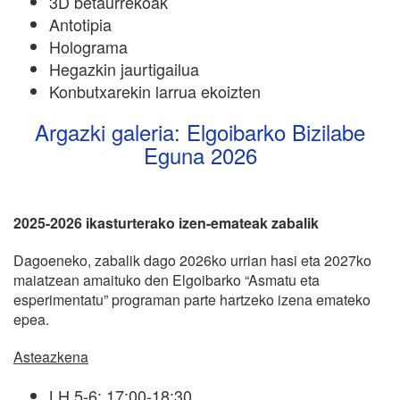
3D betaurrekoak
Antotipia
Holograma
Hegazkin jaurtigailua
Konbutxarekin larrua ekoizten
Argazki galeria: Elgoibarko Bizilabe
Eguna 2026
2025-2026 ikasturterako izen-emateak zabalik
Dagoeneko, zabalik dago 2026ko urrian hasi eta 2027ko
maiatzean amaituko den Elgoibarko “Asmatu eta
esperimentatu” programan parte hartzeko izena emateko
epea.
Asteazkena
LH 5-6: 17:00-18:30