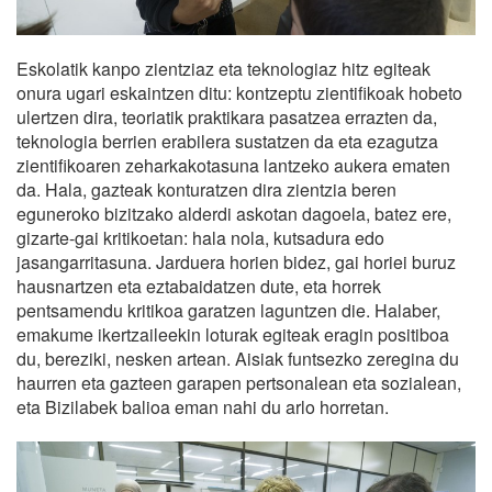
Eskolatik kanpo zientziaz eta teknologiaz hitz egiteak
onura ugari eskaintzen ditu: kontzeptu zientifikoak hobeto
ulertzen dira, teoriatik praktikara pasatzea errazten da,
teknologia berrien erabilera sustatzen da eta ezagutza
zientifikoaren zeharkakotasuna lantzeko aukera ematen
da. Hala, gazteak konturatzen dira zientzia beren
eguneroko bizitzako alderdi askotan dagoela, batez ere,
gizarte-gai kritikoetan: hala nola, kutsadura edo
jasangarritasuna. Jarduera horien bidez, gai horiei buruz
hausnartzen eta eztabaidatzen dute, eta horrek
pentsamendu kritikoa garatzen laguntzen die. Halaber,
emakume ikertzaileekin loturak egiteak eragin positiboa
du, bereziki, nesken artean. Aisiak funtsezko zeregina du
haurren eta gazteen garapen pertsonalean eta sozialean,
eta Bizilabek balioa eman nahi du arlo horretan.