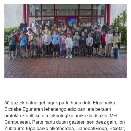
30 gaztek baino gehiagok parte hartu dute Elgoibarko
Bizilabe Egunaren lehenengo edizioan, eta beraien
proiektu zientifiko eta teknologiko aurkeztu dituzte IMH
Campusean. Parte hartu duten gazteen senideez gain, Ion
Zubiaurre Elgoibarko alkateordea, DanobatGroup, Etxetar,