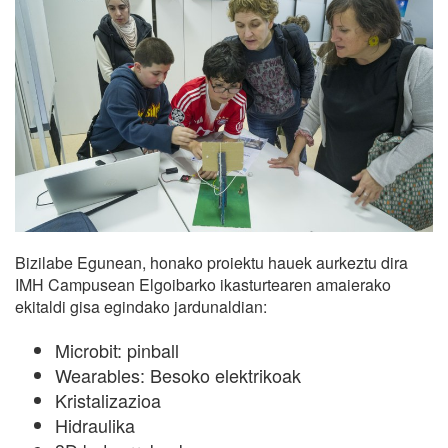
Bizilabe Egunean, honako proiektu hauek aurkeztu dira
IMH Campusean Elgoibarko ikasturtearen amaierako
ekitaldi gisa egindako jardunaldian:
Microbit: pinball
Wearables: Besoko elektrikoak
Kristalizazioa
Hidraulika