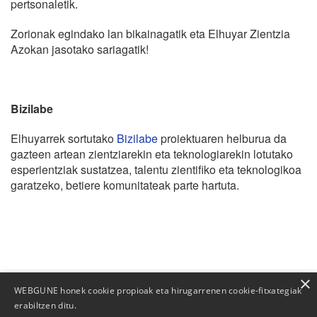
pertsonaletik.
Zorionak egindako lan bikainagatik eta Elhuyar Zientzia
Azokan jasotako sariagatik!
Bizilabe
Elhuyarrek sortutako
Bizilabe
proiektuaren helburua da
gazteen artean zientziarekin eta teknologiarekin lotutako
esperientziak sustatzea, talentu zientifiko eta teknologikoa
garatzeko, betiere komunitateak parte hartuta.
×
WEBGUNE honek cookie propioak eta hirugarrenen cookie-fitxategiak
erabiltzen ditu.