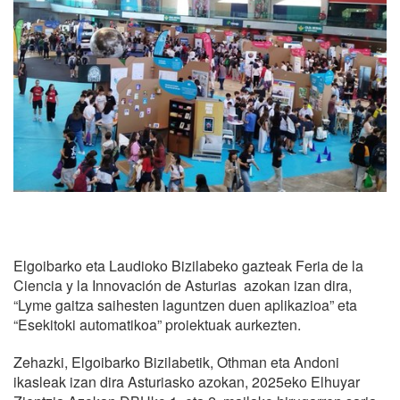
Elgoibarko eta Laudioko Bizilabeko gazteak Feria de la
Ciencia y la Innovación de Asturias azokan izan dira,
“Lyme gaitza saihesten laguntzen duen aplikazioa” eta
“Esekitoki automatikoa” proiektuak aurkezten.
Zehazki, Elgoibarko Bizilabetik, Othman eta Andoni
ikasleak izan dira Asturiasko azokan, 2025eko Elhuyar