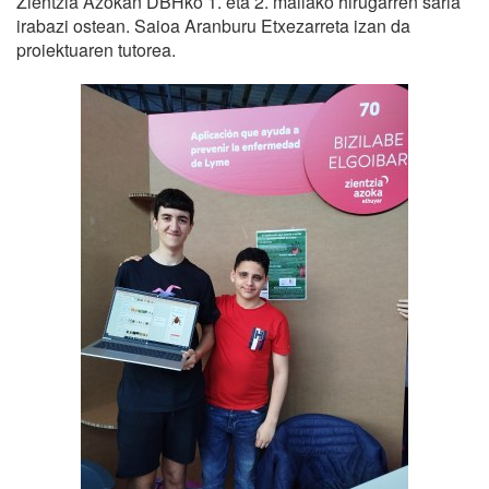
Zientzia Azokan DBHko 1. eta 2. mailako hirugarren saria
irabazi ostean. Saioa Aranburu Etxezarreta izan da
proiektuaren tutorea.