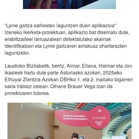
“Lyme gaitza saihesten laguntzen duen aplikazioa”
izeneko ikerketa-proiektuan, aplikazio bat diseinatu dute,
erabiltzaileei larruazalean detektatutako akainak
identifikatzen eta Lyme gaitzaren arriskuaz ohartarazten
laguntzeko.
Laudioko Bizilabetik, berriz, Aimar, Eliana, Haimar eta Jon
ikasleek hartu dute parte Asturiasko azokan, 2025eko
Elhuyar Zientzia Azokan DBHko 1. eta 2. mailako bigarren
saria irabazi ostean. Oihane Brauer Vega izan da
proiektuaren tutorea.