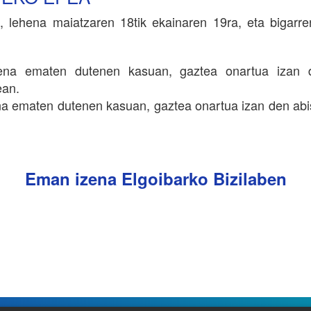
ra, lehena maiatzaren 18tik ekainaren 19ra, eta bigarr
zena ematen dutenen kasuan, gaztea onartua izan 
ean.
na ematen dutenen kasuan, gaztea onartua izan den abis
Eman izena Elgoibarko Bizilaben