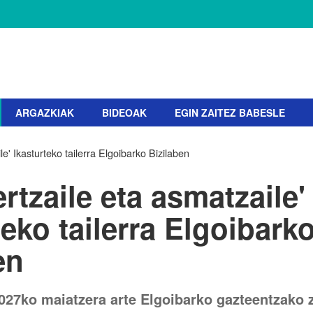
ARGAZKIAK
BIDEOAK
EGIN ZAITEZ BABESLE
ile' Ikasturteko tailerra Elgoibarko Bizilaben
ertzaile eta asmatzaile'
teko tailerra Elgoibark
en
2027ko maiatzera arte Elgoibarko gazteentzako z