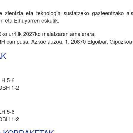
be zientzia eta teknologia sustatzeko gazteentzako ais
n eta Elhuyarren eskutik.
ko urritik 2027ko maiatzaren amaierara.
MH campusa. Azkue auzoa, 1, 20870 Elgoibar, Gipuzkoa
AK
LH 5-6
 DBH 1-2
LH 5-6
 DBH 1-2
a KOBRAKETAK