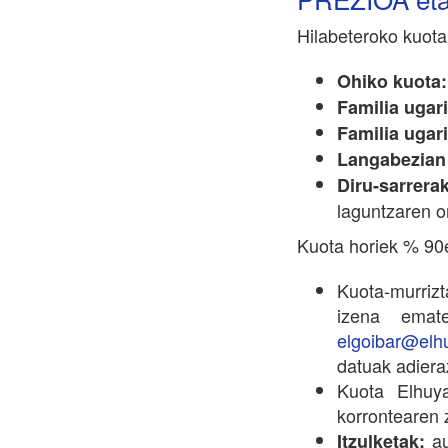
Hilabeteroko kuota
Ohiko kuota:
Familia ugar
Familia ugar
Langabezian
Diru-sarrer
laguntzaren o
Kuota horiek % 90e
Kuota-murrizt
izena emat
elgoibar@elh
datuak adiera
Kuota Elhuy
korrontearen 
au
Itzulketak: