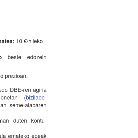
10 €/hileko
matea:
beste edozein
o
o prezioan.
edo DBE-ren agiria
onetan (
bizilabe-
uan seme-alabaren
man duten kontu-
aja emateko epeak