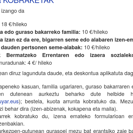
 izango da
18 €/hileko
10 €/hileko
ia edo guraso bakarreko familia:
ia izan ez da ere, bigarren seme edo alabaren izen-e
10 €/hileko
 dauden pertsonen seme-alabak:
ak Bermatzeko Errentaren edo izaera sozialek
nuradunak: 4 €/ hileko
an diruz lagunduta daude, eta deskontua aplikatuta dag
apeneko kasuan, familia ugariaren, guraso bakarraren 
en dutenean aurkeztu beharko dute helbide h
uyar.eus
); bestela, kuota arrunta kobratuko da. Mez
zi behar dira (izen-abizenak, kokapena eta maila).
arrek kobratuko du, izena emateko formularioan e
zenbakian.
rkezpen-gutunean gurasoei mezu bat erantsiko zaie b