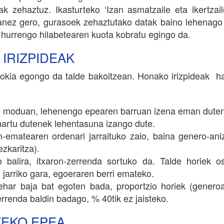
ak zehaztuz. Ikasturteko ‘Izan asmatzaile eta ikertza
anez gero, gurasoek zehaztutako datak baino lehenago 
, hurrengo hilabetearen kuota kobratu egingo da.
 IRIZPIDEAK
tokia egongo da talde bakoitzean. Honako irizpideak ha
de moduan, lehenengo epearen barruan izena eman duten
hartu dutenek lehentasuna izango dute.
n-ematearen ordenari jarraituko zaio, baina genero-an
zkaritza).
o balira, itxaron-zerrenda sortuko da. Talde horiek o
jarriko gara, egoeraren berri emateko.
zehar baja bat egoten bada, proportzio horiek (genero
errenda baldin badago, % 40tik ez jaisteko.
TEKO EPEA