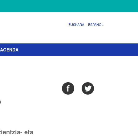
EUSKARA
ESPAÑOL
AGENDA
o
ientzia- eta