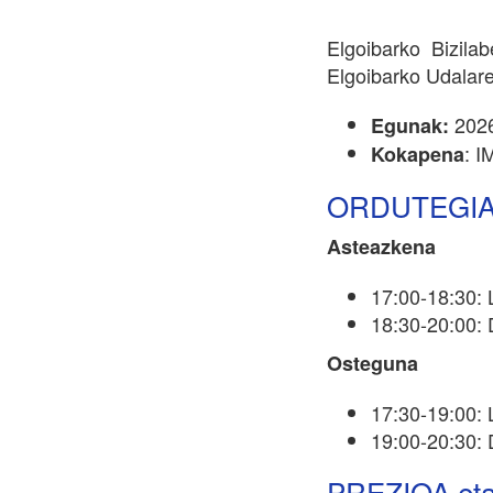
Elgoibarko Bizila
Elgoibarko Udalare
2026
Egunak:
: I
Kokapena
ORDUTEGI
Asteazkena
17:00-18:30: 
18:30-20:00:
Osteguna
17:30-19:00: 
19:00-20:30:
PREZIOA et