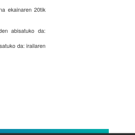
ena ekainaren 20tik
den abisatuko da:
atuko da: irailaren