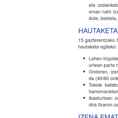
eta ordainket
eman nahi iz
dute; bestela
HAUTAKETA
15 gazterentzako 
hautaketa egiteko:
Lehen irizpi
urtean parte 
Ondoren, ize
da (40/60 orde
Tokiak betek
harremanetan 
Ikasturtean 
dira itxaron-z
IZENA EMA