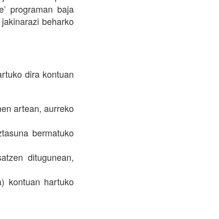
ile’ programan baja
jakinarazi beharko
rtuko dira kontuan
en artean, aurreko
iztasuna bermatuko
satzen ditugunean,
a) kontuan hartuko