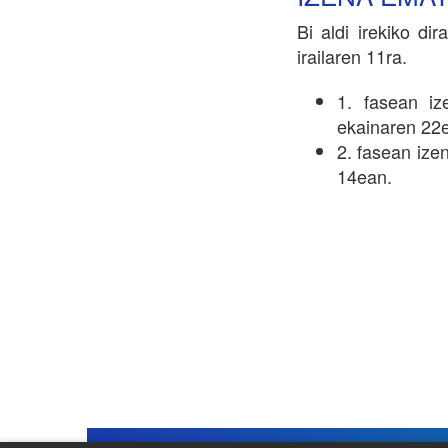
Bi aldi irekiko di
irailaren 11ra.
1. fasean i
ekainaren 22
2. fasean ize
14ean.