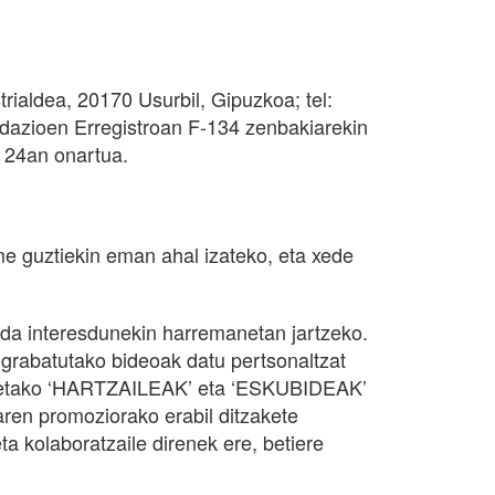
ialdea, 20170 Usurbil, Gipuzkoa; tel:
dazioen Erregistroan F-134 zenbakiarekin
n 24an onartua.
e guztiekin eman ahal izateko, eta xede
ada interesdunekin harremanetan jartzeko.
a grabatutako bideoak datu pertsonaltzat
honetako ‘HARTZAILEAK’ eta ‘ESKUBIDEAK’
uaren promoziorako erabil ditzakete
olaboratzaile direnek ere, betiere