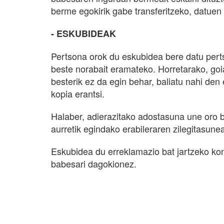
berme egokirik gabe transferitzeko, datuen t
- ESKUBIDEAK
Pertsona orok du eskubidea bere datu pert
beste norabait eramateko. Horretarako, go
besterik ez da egin behar, baliatu nahi de
kopia erantsi.
Halaber, adierazitako adostasuna une oro 
aurretik egindako erabileraren zilegitasune
Eskubidea du erreklamazio bat jartzeko kont
babesari dagokionez.