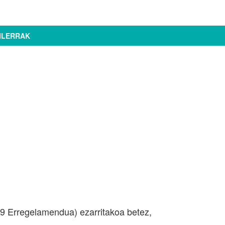
ILERRAK
 Erregelamendua) ezarritakoa betez,