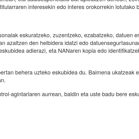
itularraren interesekin edo interes orokorrekin lotutako 
sonalak eskuratzeko, zuzentzeko, ezabatzeko, datuen e
ian azaltzen den helbidera idatzi edo datuensegurtasuna
n eskubidea adierazi, eta NANaren kopia edo identifikat
bertan behera uzteko eskubidea du. Baimena ukatzeak e
an.
rol-agintariaren aurrean, baldin eta uste badu bere esk