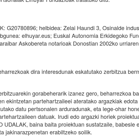
: G20780896; helbidea: Zelai Haundi 3, Osinalde industr
ebgunea: elhuyar.eus; Euskal Autonomia Erkidegoko Fun
 Baraibar Askobereta notarioak Donostian 2002ko urriare
harrezkoak dira interesdunak eskatutako zerbitzua berm
erbitzuarekin gorabeherarik izanez gero, beharrezkoa b
ren ekintzetan partehartzaileei ateratako argazkiak edot
artutako datu pertsonalen arduradunak, eta lege-ohar 
artehartzaileen datuak. Irudi edo argazki horiek proiekt
K, baina baita proiektuan sustatzaile, babesle eta k
 jakinarazpenetan erabiltzeko soilik.