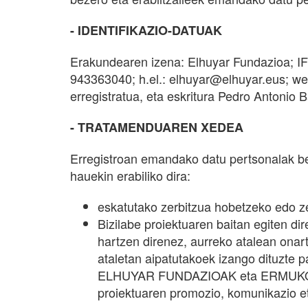
- IDENTIFIKAZIO-DATUAK
Erakundearen izena: Elhuyar Fundazioa; IFK
943363040; h.el.: elhuyar@elhuyar.eus; w
erregistratua, eta eskritura Pedro Antonio
- TRATAMENDUAREN XEDEA
Erregistroan emandako datu pertsonalak be
hauekin erabiliko dira:
eskatutako zerbitzua hobetzeko edo z
Bizilabe proiektuaren baitan egiten di
hartzen direnez, aurreko atalean on
ataletan aipatutakoek izango dituzte p
ELHUYAR FUNDAZIOAK eta ERMUKO UDALA
proiektuaren promozio, komunikazio eta