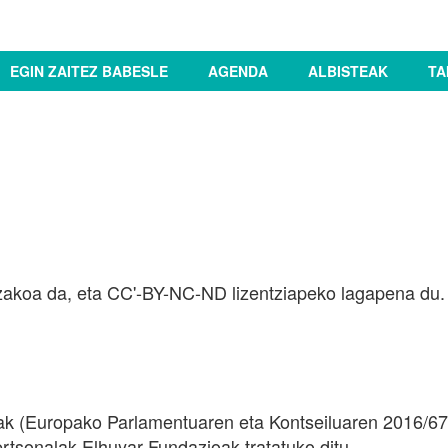
EGIN ZAITEZ BABESLE
AGENDA
ALBISTEAK
TA
akoa da, eta CC'-BY-NC-ND lizentziapeko lagapena du.
 (Europako Parlamentuaren eta Kontseiluaren 2016/679
rtsonalak Elhuyar Fundazioak tratatuko ditu.