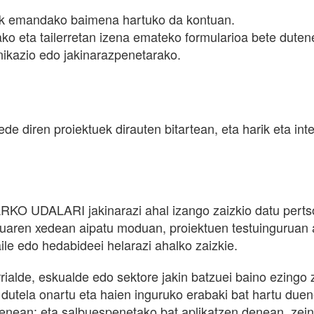
eek emandako baimena hartuko da kontuan.
 eta tailerretan izena emateko formularioa bete dutene
nikazio edo jakinarazpenetarako.
e diren proiektuek dirauten bitartean, eta harik eta in
KO UDALARI jakinarazi ahal izango zaizkio datu pertso
uaren xedean aipatu moduan, proiektuen testuinguruan a
ile edo hedabideei helarazi ahalko zaizkie.
alde, eskualde edo sektore jakin batzuei baino ezingo z
dutela onartu eta haien inguruko erabaki bat hartu du
enean; eta salbuespenetako bat aplikatzen denean, zei