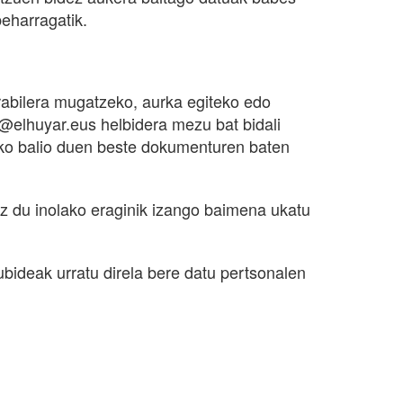
beharragatik.
rabilera mugatzeko, aurka egiteko edo
@elhuyar.eus helbidera mezu bat bidali
zeko balio duen beste dokumenturen baten
z du inolako eraginik izango baimena ukatu
ubideak urratu direla bere datu pertsonalen