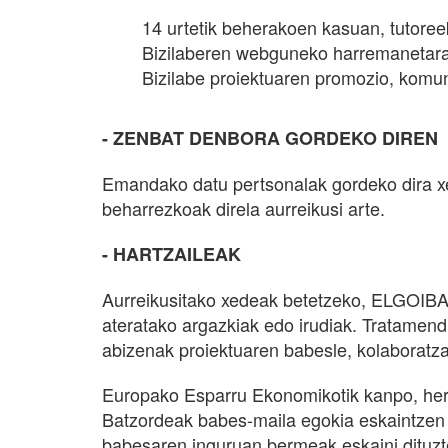
14 urtetik beherakoen kasuan, tutor
Bizilaberen webguneko harremanetarako
Bizilabe proiektuaren promozio, komu
- ZENBAT DENBORA GORDEKO DIREN
Emandako datu pertsonalak gordeko dira xed
beharrezkoak direla aurreikusi arte.
- HARTZAILEAK
Aurreikusitako xedeak betetzeko, ELGOIBAR
ateratako argazkiak edo irudiak. Tratamend
abizenak proiektuaren babesle, kolaboratza
Europako Esparru Ekonomikotik kanpo, herri
Batzordeak babes-maila egokia eskaintzen 
babesaren inguruan bermeak eskaini dituzt