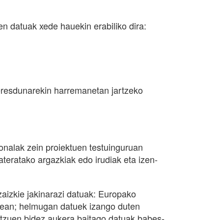
n datuak xede hauekin erabiliko dira:
teresdunarekin harremanetan jartzeko
nalak zein proiektuen testuinguruan
teratako argazkiak edo irudiak eta izen-
aizkie jakinarazi datuak: Europako
enean; helmugan datuek izango duten
ntzuen bidez aukera baitago datuak babes-