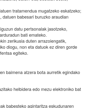
 datuen tratamendua mugatzeko eskatzeko;
k, datuen babesari buruzko araudian
iguzun datu pertsonalak jasotzeko,
-arduradun bati emateko.
ekin zerikusia duten arrazoiengatik,
iko diogu, non eta datuok ez diren gorde
fentsa egiteko.
en baimena atzera bota aurretik egindako
azitako helbidera edo mezu elektroniko bat
uak babesteko agintaritza eskudunaren