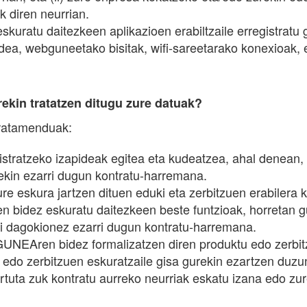
 diren neurrian.
atu daitezkeen aplikazioen erabiltzaile erregistratu g
dea, webguneetako bisitak, wifi-sareetarako konexioak, e
rekin tratatzen ditugu zure datuak?
tratamenduak:
tratzeko izapideak egitea eta kudeatzea, ahal denean, h
ekin ezarri dugun kontratu-harremana.
ura jartzen dituen eduki eta zerbitzuen erabilera ku
idez eskuratu daitezkeen beste funtzioak, horretan guz
ri dagokionez ezarri dugun kontratu-harremana.
Aren bidez formalizatzen diren produktu edo zerbitzu
u edo zerbitzuen eskuratzaile gisa gurekin ezartzen du
 hartuta zuk kontratu aurreko neurriak eskatu izana edo z