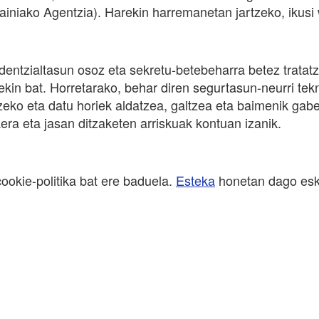
iniako Agentzia). Harekin harremanetan jartzeko, ikus
tzialtasun osoz eta sekretu-betebeharra betez tratatze
in bat. Horretarako, behar diren segurtasun-neurri tek
ko eta datu horiek aldatzea, galtzea eta baimenik gabe
era eta jasan ditzaketen arriskuak kontuan izanik.
okie-politika bat ere baduela.
Esteka
honetan dago esk