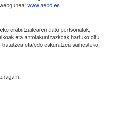
i webgunea:
www.aepd.es
.
ko erabiltzailearen datu pertsonalak,
nikoak eta antolakuntzazkoak hartuko ditu
 tratatzea eta/edo eskuratzea saihesteko,
uragarri.