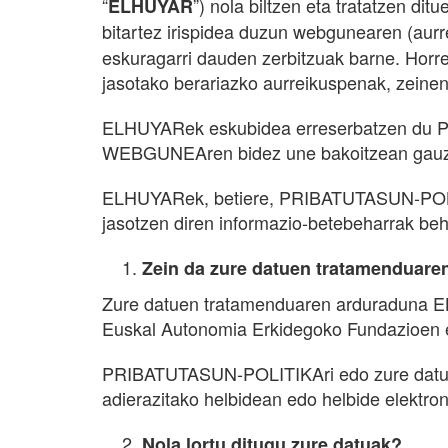
“
”) nola biltzen eta tratatzen di
ELHUYAR
bitartez irispidea duzun webgunearen (aurr
eskuragarri dauden zerbitzuak barne. Horr
jasotako berariazko aurreikuspenak, zeinen
ELHUYARek eskubidea erreserbatzen du PRI
WEBGUNEAren bidez une bakoitzean gauzatuk
ELHUYARek, betiere, PRIBATUTASUN-POLITIK
jasotzen diren informazio-betebeharrak beh
Zein da zure datuen tratamenduare
Zure datuen tratamenduaren arduraduna EL
Euskal Autonomia Erkidegoko Fundazioen e
PRIBATUTASUN-POLITIKAri edo zure datu pe
adierazitako helbidean edo helbide elektro
Nola lortu ditugu zure datuak?