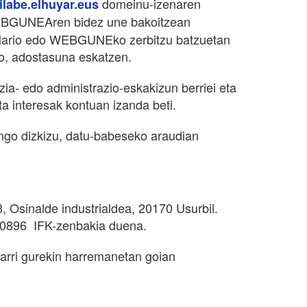
domeinu-izenaren
ilabe.elhuyar.eus
, WEBGUNEAren bidez une bakoitzean
rmulario edo WEBGUNEko zerbitzu batzuetan
io, adostasuna eskatzen.
- edo administrazio-eskakizun berriei eta
 interesak kontuan izanda beti.
go dizkizu, datu-babeseko araudian
Osinalde industrialdea, 20170 Usurbil.
780896 IFK-zenbakia duena.
rri gurekin harremanetan goian