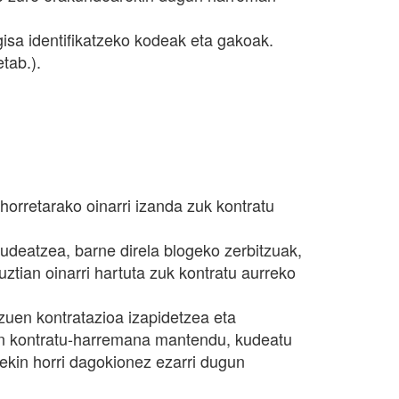
isa identifikatzeko kodeak eta gakoak.
tab.).
orretarako oinarri izanda zuk kontratu
deatzea, barne direla blogeko zerbitzuak,
tian oinarri hartuta zuk kontratu aurreko
en kontratazioa izapidetzea eta
zun kontratu-harremana mantendu, kudeatu
urekin horri dagokionez ezarri dugun