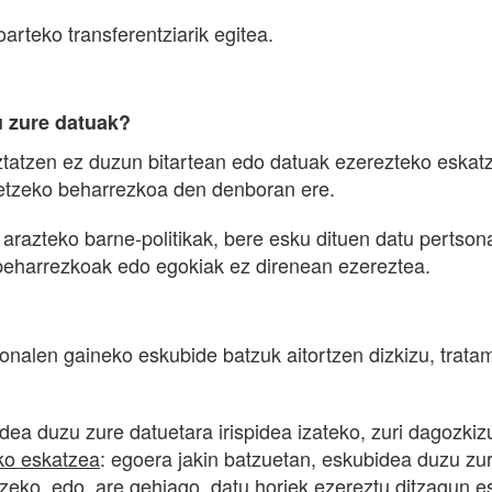
arteko transferentziarik egitea.
 zure datuak?
tatzen ez duzun bitartean edo datuak ezerezteko eskatz
tzeko beharrezkoa den denboran ere.
razteko barne-politikak, bere esku dituen datu pertson
 beharrezkoak edo egokiak ez direnean ezereztea.
nalen gaineko eskubide batzuk aitortzen dizkizu, tratam
dea duzu zure datuetara irispidea izateko, zuri dagozkizu
ko eskatzea
: egoera jakin batzuetan, eskubidea duzu zur
zeko, edo, are gehiago, datu horiek ezereztu ditzagun e