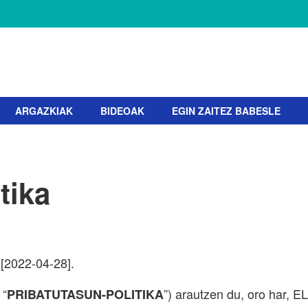
ARGAZKIAK
BIDEOAK
EGIN ZAITEZ BABESLE
tika
 [2022-04-28].
 “
”) arautzen du, oro har,
PRIBATUTASUN-POLITIKA