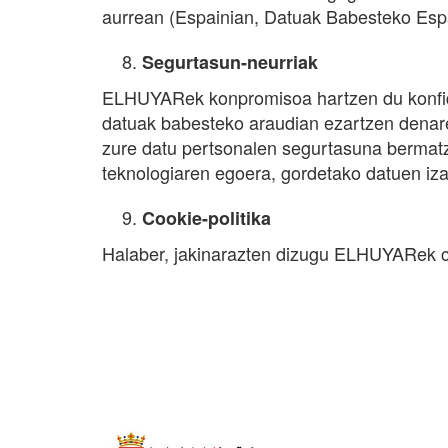
aurrean (Espainian, Datuak Babesteko Espa
Segurtasun-neurriak
ELHUYARek konpromisoa hartzen du konfiden
datuak babesteko araudian ezartzen denarek
zure datu pertsonalen segurtasuna bermatze
teknologiaren egoera, gordetako datuen iza
Cookie-politika
Halaber, jakinarazten dizugu ELHUYARek co