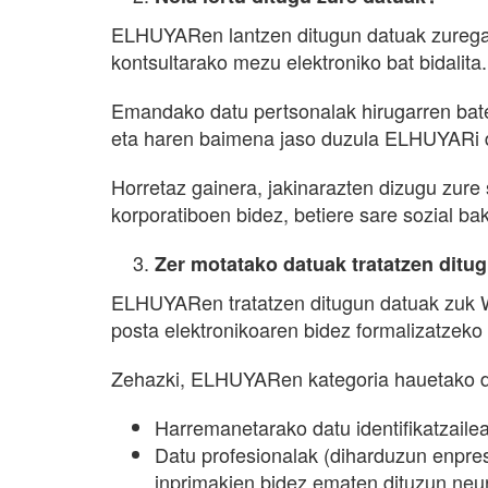
ELHUYARen lantzen ditugun datuak zuregand
kontsultarako mezu elektroniko bat bidalita.
Emandako datu pertsonalak hirugarren bate
eta haren baimena jaso duzula ELHUYARi d
Horretaz gainera, jakinarazten dizugu zure
korporatiboen bidez, betiere sare sozial ba
Zer motatako datuak tratatzen ditu
ELHUYARen tratatzen ditugun datuak zuk 
posta elektronikoaren bidez formalizatzeko
Zehazki, ELHUYARen kategoria hauetako da
Harremanetarako datu identifikatzailea
Datu profesionalak (diharduzun enpres
inprimakien bidez ematen dituzun neur