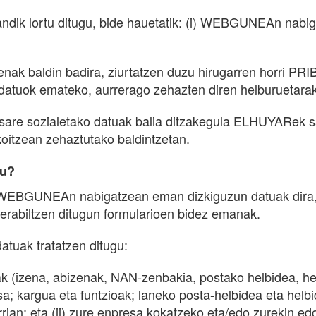
ik lortu ditugu, bide hauetatik: (i) WEBGUNEAn nabigat
nak baldin badira, ziurtatzen duzu hirugarren horri P
atuok emateko, aurrerago zehazten diren helburuetara
 sare sozialetako datuak balia ditzakegula ELHUYARek sar
koitzean zehaztutako baldintzetan.
gu?
WEBGUNEAn nabigatzean eman dizkiguzun datuak dira, 
 erabiltzen ditugun formularioen bidez emanak.
tuak tratatzen ditugu:
k (izena, abizenak, NAN-zenbakia, postako helbidea, helb
a; kargua eta funtzioak; laneko posta-helbidea eta helbi
rian; eta (ii) zure enpresa kokatzeko eta/edo zurekin 