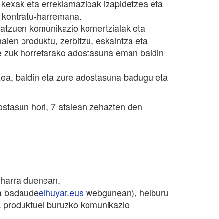
kexak eta erreklamazioak izapidetzea eta
n kontratu-harremana.
batzuen komunikazio komertzialak eta
ien produktu, zerbitzu, eskaintza eta
ere zuk horretarako adostasuna eman baldin
zea, baldin eta zure adostasuna badugu eta
stasun hori, 7 atalean zehazten den
eharra duenean.
ta badaude
elhuyar.eus
webgunean), helburu
eta produktuei buruzko komunikazio