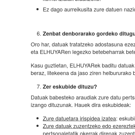
Ez dago aurreikusita zure datuen nazio
Zenbat denborarako gordeko ditugu
Oro har, datuak tratatzeko adostasuna ezez
eta ELHUYARen legezko betebeharrak bete
Kasu guztietan, ELHUYARek baditu datuak a
beraz, litekeena da jaso ziren helbururako
Zer eskubide dituzu?
Datuak babesteko araudiak zure datu pertso
izango dituzunak. Hauek dira eskubideak:
Zure datuetara irispidea izatea
: eskubi
Zure datuak zuzentzeko edo ezerezte
pertsonaletatik okerrak direnak zuzent