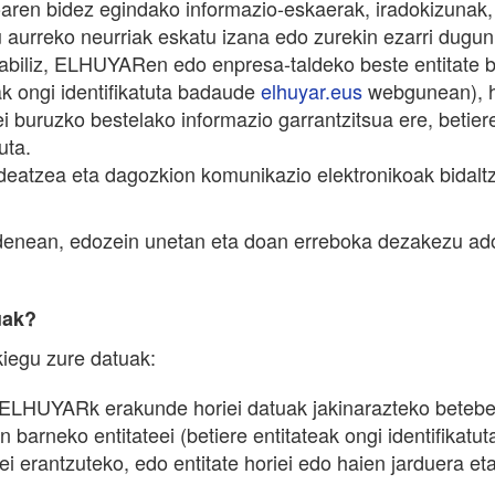
n bidez egindako informazio-eskaerak, iradokizunak, 
tu aurreko neurriak eskatu izana edo zurekin ezarri dugu
rabiliz, ELHUYARen edo enpresa-taldeko beste entitate 
eak ongi identifikatuta badaude
elhuyar.eus
webgunean), ha
iei buruzko bestelako informazio garrantzitsua ere, beti
uta.
deatzea eta dagozkion komunikazio elektronikoak bidalt
denean, edozein unetan eta doan erreboka dezakezu ado
uak?
kiegu zure datuak:
, ELHUYARk erakunde horiei datuak jakinarazteko beteb
arneko entitateei (betiere entitateak ongi identifikatu
ei erantzuteko, edo entitate horiei edo haien jarduera 