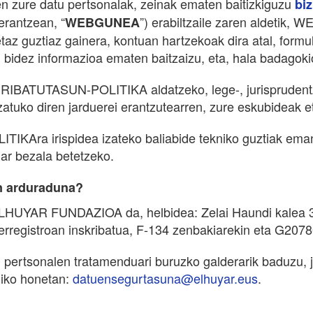
tuen zure datu pertsonalak, zeinak ematen baitizkiguzu
biz
erantzean, “
”) erabiltzaile zaren aldetik
WEBGUNEA
etaz guztiaz gainera, kontuan hartzekoak dira atal, fo
 bidez informazioa ematen baitzaizu, eta, hala badagok
BATUTASUN-POLITIKA aldatzeko, lege-, jurisprudentzia
o diren jarduerei erantzutearren, zure eskubideak eta
Ara irispidea izateko baliabide tekniko guztiak eman
ar bezala betetzeko.
n arduraduna?
HUYAR FUNDAZIOA da, helbidea: Zelai Haundi kalea 3, 
rregistroan inskribatua, F-134 zenbakiarekin eta G20
rtsonalen tratamenduari buruzko galderarik baduzu, ja
niko honetan:
datuensegurtasuna@elhuyar.eus
.