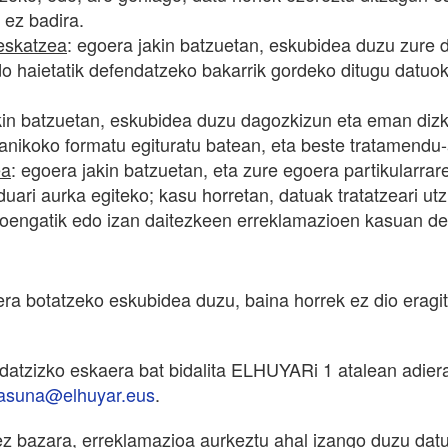
 ez badira.
eskatzea
: egoera jakin batzuetan, eskubidea duzu zure
o haietatik defendatzeko bakarrik gordeko ditugu datuo
kin batzuetan, eskubidea duzu dagozkizun eta eman dizk
kanikoko formatu egituratu batean, eta beste tratamendu
ea
: egoera jakin batzuetan, eta zure egoera partikularrar
ari aurka egiteko; kasu horretan, datuak tratatzeari utz
moengatik edo izan daitezkeen erreklamazioen kasuan de
 botatzeko eskubidea duzu, baina horrek ez dio eragit
 idatzizko eskaera bat bidalita ELHUYARi 1 atalean adier
asuna@elhuyar.eus
.
z bazara, erreklamazioa aurkeztu ahal izango duzu dat