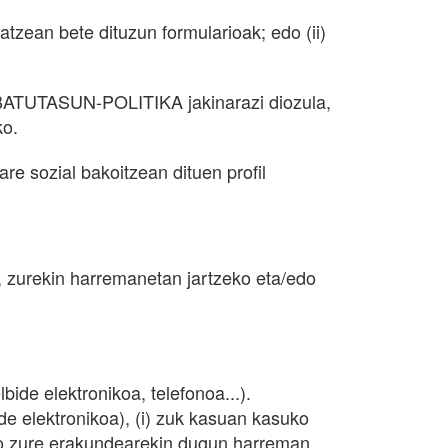
zean bete dituzun formularioak; edo (ii)
RIBATUTASUN-POLITIKA jakinarazi diozula,
ko.
e sozial bakoitzean dituen profil
zurekin harremanetan jartzeko eta/edo
ide elektronikoa, telefonoa...).
de elektronikoa), (i) zuk kasuan kasuko
edo zure erakundearekin dugun harreman