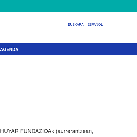
EUSKARA
ESPAÑOL
AGENDA
 ELHUYAR FUNDAZIOAk (aurrerantzean,