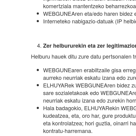
komertziala mantentzeko beharrezkoak
WEBGUNEAren eta/edo haren bidez eskur
Interneteko nabigazio-datuak (IP helbi
Zer helbururekin eta zer legitimazio
Helburu hauek ditu zure datu pertsonalen 
WEBGUNEaren erabiltzaile gisa erregis
aurreko neurriak eskatu izana edo zur
ELHUYARek WEBGUNEAren bidez zure esk
sare sozialetakoak edo WEBGUNEAren b
neurriak eskatu izana edo zurekin hor
Hala badagokio, ELHUYARekin WEBGUNE
kudeatzea, eta, oro har, gure produkt
eta kontrolatzea; hori guztia, oinarri
kontratu-harremana.