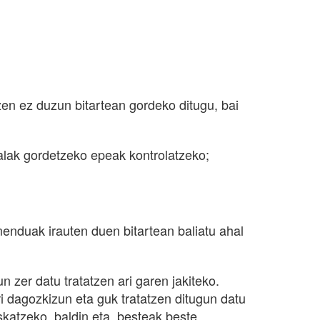
en ez duzun bitartean gordeko ditugu, bai
alak gordetzeko epeak kontrolatzeko;
enduak irauten duen bitartean baliatu ahal
n zer datu tratatzen ari garen jakiteko.
i dagozkizun eta guk tratatzen ditugun datu
skatzeko, baldin eta, besteak beste,