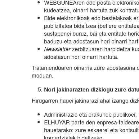
WEBGUNEAren edo posta elektronikoare
kudeatzea, oinarri hartuta zuk kontra
Bide elektronikoak edo bestelakoak e
publizitatea bidaltzea (betiere entitat
sustapenei buruz, bai eta entitate hor
baduzu eta adostasun hori oinarri hart
zerbitzuaren harpidetza ku
Newsletter
adostasun hori oinarri hartuta.
Tratamenduaren oinarria zure adostasuna 
moduan.
Nori jakinarazten dizkiogu zure dat
Hirugarren hauei jakinarazi ahal izango diz
Administrazio eta erakunde publikoei
ELHUYAR parte den enpresa-taldearen b
hauetarako: zure eskaerei eta kontsult
komertzialak bidaltzeko.