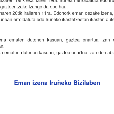
atzaren 18tik ekainaren 19ra. Iruñean erroldatuta edo Ir
 gazteentzako izango da epe hau.
inaren 20tik irailaren 11ra. Edonork eman dezake izena
ruñean erroldatuta edo Iruñeko ikastetxeetan ikasten dut
zena ematen dutenen kasuan, gaztea onartua izan 
an.
na ematen dutenen kasuan, gaztea onartua izan den abis
Eman izena Iruñeko Bizilaben