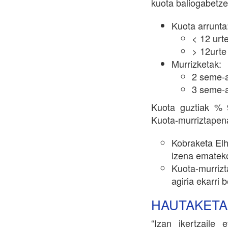
kuota baliogabetze
Kuota arrunta
< 12 urt
> 12urte
Murrizketak:
2 seme-a
3 seme-a
Kuota guztiak % 
Kuota-murriztapena
Kobraketa Elh
izena emateko
Kuota-murriz
agiria ekarri 
HAUTAKETA 
“Izan ikertzaile