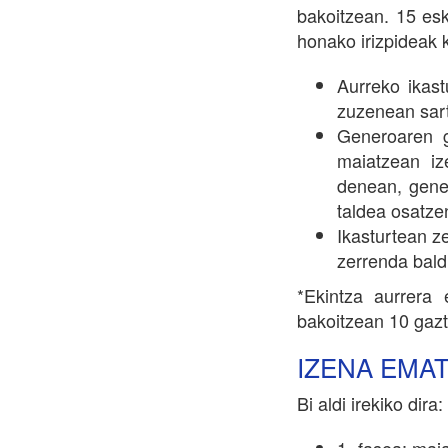
bakoitzean. 15 es
honako irizpideak 
Aurreko ikas
zuzenean sart
Generoaren g
maiatzean iz
denean, gener
taldea osatze
Ikasturtean z
zerrenda bald
*Ekintza aurrera 
bakoitzean 10 gaz
IZENA EMA
Bi aldi irekiko dira: