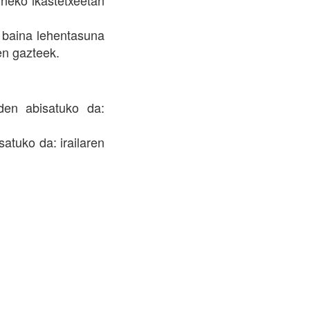
uñeko ikastetxeetan
, baina lehentasuna
en gazteek.
den abisatuko da:
atuko da: irailaren