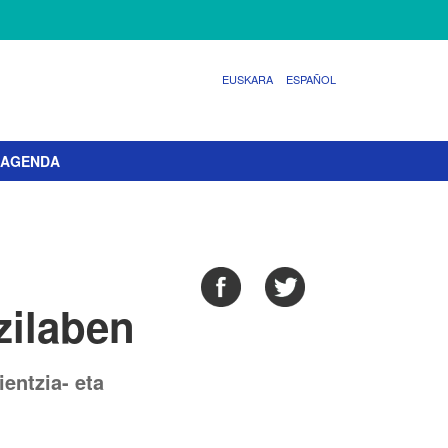
EUSKARA
ESPAÑOL
AGENDA
zilaben
ientzia- eta