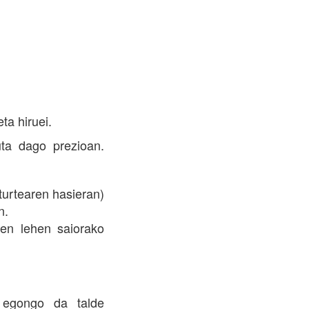
a hiruei.
ta dago prezioan.
turtearen hasieran)
n.
ren lehen saiorako
a egongo da talde