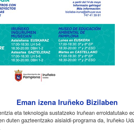
Eman izena Iruñeko Bizilaben
ientzia eta teknologia sustatzeko Iruñean erroldatutako e
ten duten gazteentzako aisialdi-programa da, Iruñeko Ud
.