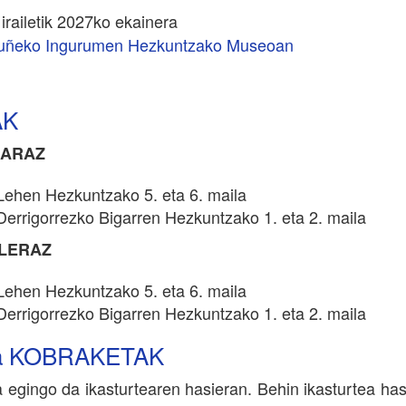
irailetik 2027ko ekainera
ruñeko Ingurumen Hezkuntzako Museoan
AK
KARAZ
Lehen Hezkuntzako 5. eta 6. maila
Derrigorrezko Bigarren Hezkuntzako 1. eta 2. maila
ELERAZ
Lehen Hezkuntzako 5. eta 6. maila
Derrigorrezko Bigarren Hezkuntzako 1. eta 2. maila
a KOBRAKETAK
 egingo da ikasturtearen hasieran. Behin ikasturtea has