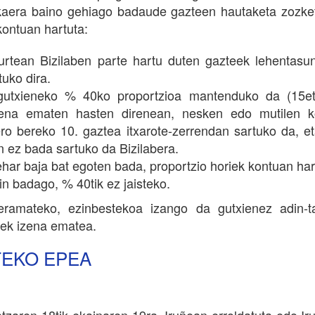
kaera baino gehiago badaude gazteen hautaketa zozke
kontuan hartuta:
turtean Bizilaben parte hartu duten gazteek lehentasu
uko dira.
utxieneko % 40ko proportzioa mantenduko da (15eti
ena ematen hasten direnean, nesken edo mutilen ko
o bereko 10. gaztea itxarote-zerrendan sartuko da, eta
n ez bada sartuko da Bizilabera.
ehar baja bat egoten bada, proportzio horiek kontuan hart
in badago, % 40tik ez jaisteko.
eramateko, ezinbestekoa izango da gutxienez adin-t
tek izena ematea.
TEKO EPEA