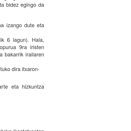
ta bidez egingo da
na izango dute eta
k 6 lagun). Hala,
purua 9ra iristen
 bakarrik irailaren
uko dira itxaron-
arte eta hizkuntza