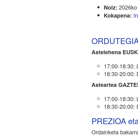
2026ko 
Noiz:
I
Kokapena:
ORDUTEGI
Astelehena EUS
17:00-18:30: 
18:30-20:00: 
Asteartea GAZT
17:00-18:30: 
18:30-20:00: 
PREZIOA et
Ordainketa bakarra