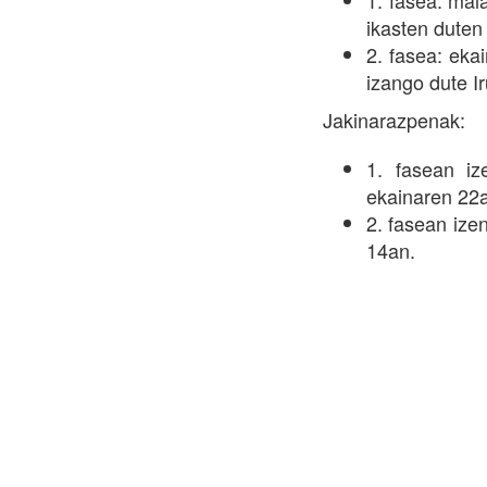
1. fasea: mai
ikasten duten
2. fasea: eka
izango dute I
Jakinarazpenak:
1. fasean i
ekainaren 22
2. fasean ize
14an.