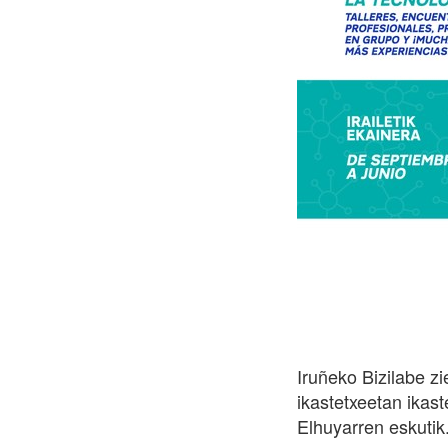
Iruñeko Bizilabe z
ikastetxeetan ikas
Elhuyarren eskutik