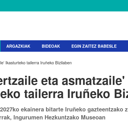
ARGAZKIAK
BIDEOAK
EGIN ZAITEZ BABESLE
le' Ikasturteko tailerra Iruñeko Bizilaben
ertzaile eta asmatzaile'
teko tailerra Iruñeko Bi
 2027ko ekainera bitarte Iruñeko gazteentzako z
lerrak, Ingurumen Hezkuntzako Museoan