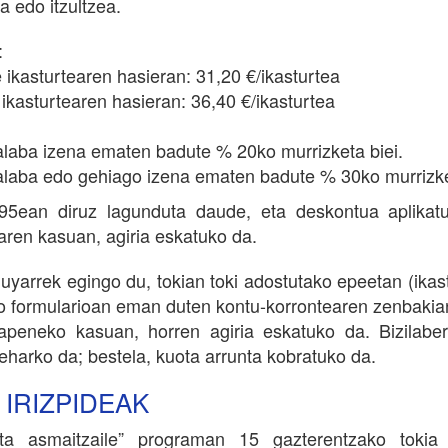
a edo itzultzea.
:
e ikasturtearen hasieran: 31,20 €/ikasturtea
 ikasturtearen hasieran: 36,40 €/ikasturtea
laba izena ematen badute % 20ko murrizketa biei.
laba edo gehiago izena ematen badute % 30ko murrizket
95ean diruz lagunduta daude, eta deskontua aplikatu
ren kasuan, agiria eskatuko da.
uyarrek egingo du, tokian toki adostutako epeetan (ikas
 formularioan eman duten kontu-korrontearen zenbakia
tapeneko kasuan, horren agiria eskatuko da. Bizilabe
beharko da; bestela, kuota arrunta kobratuko da.
IRIZPIDEAK
 eta asmaitzaile” programan 15 gazterentzako toki