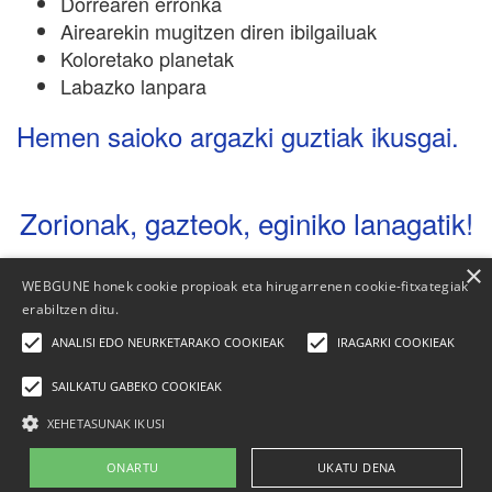
Dorrearen erronka
Airearekin mugitzen diren ibilgailuak
Koloretako planetak
Labazko lanpara
Hemen saioko argazki guztiak ikusgai.
Zorionak, gazteok, eginiko lanagatik!
×
WEBGUNE honek cookie propioak eta hirugarrenen cookie-fitxategiak
erabiltzen ditu.
ANALISI EDO NEURKETARAKO COOKIEAK
IRAGARKI COOKIEAK
SAILKATU GABEKO COOKIEAK
XEHETASUNAK IKUSI
Elhuyar Fundazioa
ONARTU
UKATU DENA
Nor gara
|
Kontaktua
|
Publizitatea
|
Lege-oharra
|
Cookien politika