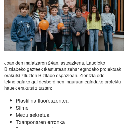
Joan den maiatzaren 24an, asteazkena, Laudioko
Bizilabeko gazteek ikasturtean zehar egindako proiektuak
erakutsi zituzten Bizilabe espazioan. Zientzia edo
teknologiako gai desberdinen inguruan egindako proiektu
hauek erakutsi zituzten:
Plastilina fluoreszentea
Slime
Mezu sekretua
Txanponaren erronka