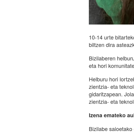
10-14 urte bitarte
biltzen dira asteaz
Bizilaberen helbur
eta hori komunitat
Helburu hori lortz
zientzia- eta tekn
gidaritzapean. Jol
zientzia- eta tekno
Izena emateko auk
Bizilabe saioetako