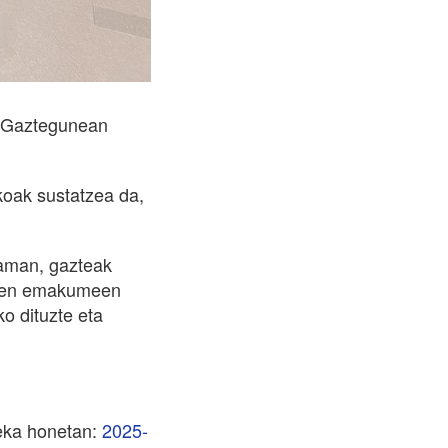
a. Gaztegunean
ikoak sustatzea da,
raman, gazteak
diren emakumeen
o dituzte eta
teka honetan:
2025-