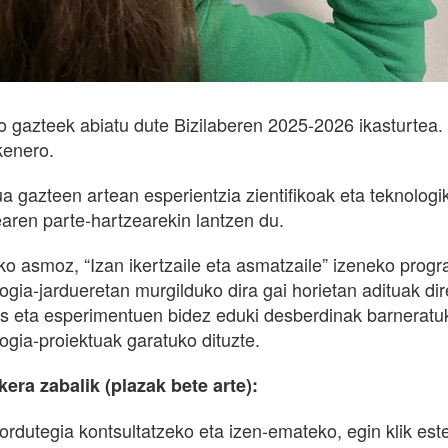
ko gazteek abiatu dute Bizilaberen 2025-2026 ikasturte
kenero.
ua gazteen artean esperientzia zientifikoak eta teknolog
earen parte-hartzearekin lantzen du.
eko asmoz, “Izan ikertzaile eta asmatzaile” izeneko prog
ologia-jardueretan murgilduko dira gai horietan adituak 
as eta esperimentuen bidez eduki desberdinak barneratuk
logia-proiektuak garatuko dituzte.
era zabalik (plazak bete arte):
 ordutegia kontsultatzeko eta izen-emateko, egin klik es