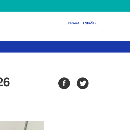
EUSKARA
ESPAÑOL
26