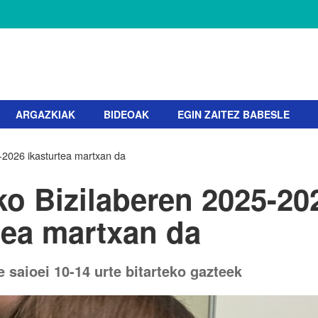
ARGAZKIAK
BIDEOAK
EGIN ZAITEZ BABESLE
-2026 ikasturtea martxan da
o Bizilaberen 2025-20
tea martxan da
e saioei 10-14 urte bitarteko gazteek