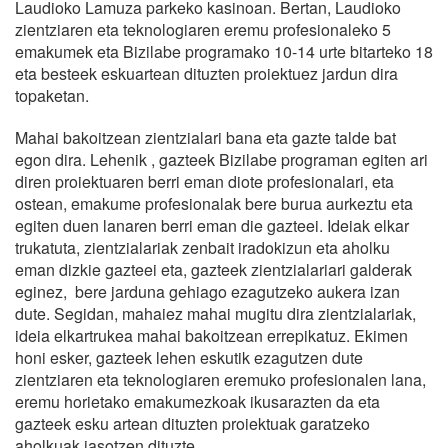
Laudioko Lamuza parkeko kasinoan. Bertan, Laudioko
zientziaren eta teknologiaren eremu profesionaleko 5
emakumek eta Bizilabe programako 10-14 urte bitarteko 18
eta besteek eskuartean dituzten proiektuez jardun dira
topaketan.
Mahai bakoitzean zientzialari bana eta gazte talde bat
egon dira. Lehenik , gazteek Bizilabe programan egiten ari
diren proiektuaren berri eman diote profesionalari, eta
ostean, emakume profesionalak bere burua aurkeztu eta
egiten duen lanaren berri eman die gazteei. Ideiak elkar
trukatuta, zientzialariak zenbait iradokizun eta aholku
eman dizkie gazteei eta, gazteek zientzialariari galderak
eginez, bere jarduna gehiago ezagutzeko aukera izan
dute. Segidan, mahaiez mahai mugitu dira zientzialariak,
ideia elkartrukea mahai bakoitzean errepikatuz. Ekimen
honi esker, gazteek lehen eskutik ezagutzen dute
zientziaren eta teknologiaren eremuko profesionalen lana,
eremu horietako emakumezkoak ikusarazten da eta
gazteek esku artean dituzten proiektuak garatzeko
aholkuak jasotzen dituzte.