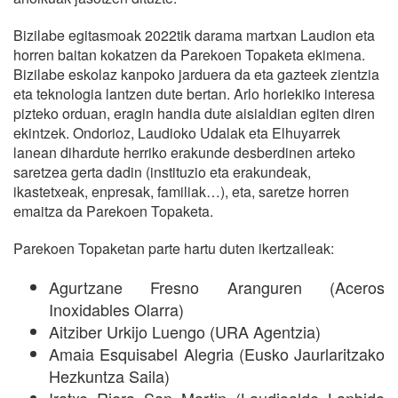
Bizilabe egitasmoak 2022tik darama martxan Laudion eta
horren baitan kokatzen da Parekoen Topaketa ekimena.
Bizilabe eskolaz kanpoko jarduera da eta gazteek zientzia
eta teknologia lantzen dute bertan. Arlo horiekiko interesa
pizteko orduan, eragin handia dute aisialdian egiten diren
ekintzek. Ondorioz, Laudioko Udalak eta Elhuyarrek
lanean dihardute herriko erakunde desberdinen arteko
saretzea gerta dadin (instituzio eta erakundeak,
ikastetxeak, enpresak, familiak…), eta, saretze horren
emaitza da Parekoen Topaketa.
Parekoen Topaketan parte hartu duten ikertzaileak:
Agurtzane Fresno Aranguren (Aceros
Inoxidables Olarra)
Aitziber Urkijo Luengo (URA Agentzia)
Amaia Esquisabel Alegria (Eusko Jaurlaritzako
Hezkuntza Saila)
Iratxe Riera San Martin (Laudioalde Lanbide