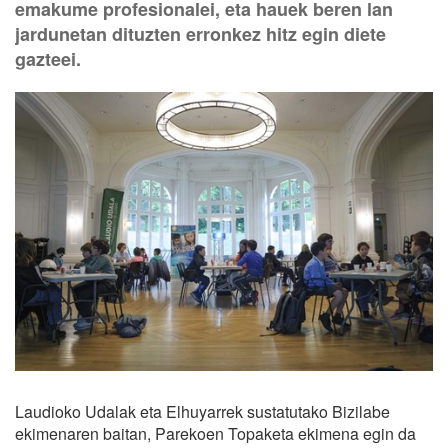
emakume profesionalei, eta hauek beren lan
jardunetan dituzten erronkez hitz egin diete
gazteei.
Laudioko Udalak eta Elhuyarrek sustatutako Bizilabe
ekimenaren baitan, Parekoen Topaketa ekimena egin da