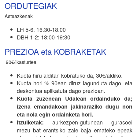
ORDUTEGIAK
Asteazkenak
LH 5-6: 16:30-18:00
DBH 1-2: 18:00-19:30
PREZIOA eta KOBRAKETAK
90€/Ikasturtea
Kuota hiru alditan kobratuko da, 30€/aldiko.
Kuota hori % 90ean diruz lagunduta dago, eta
deskontua aplikatuta dago prezioan.
Kuota zuzenean Udalean ordainduko da;
izena emandakoan jakinaraziko dugu non
eta nola egin ordainketa hori.
aurkezpen-gutunean gurasoei
Itzulketak:
mezu bat erantsiko zaie baja emateko epeak