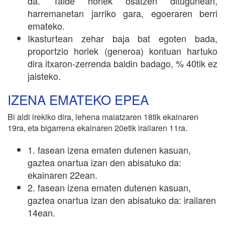
da. Talde horiek osatzen ditugunean,
harremanetan jarriko gara, egoeraren berri
emateko.
Ikasturtean zehar baja bat egoten bada,
proportzio horiek (generoa) kontuan hartuko
dira itxaron-zerrenda baldin badago, % 40tik ez
jaisteko.
IZENA EMATEKO EPEA
Bi aldi irekiko dira, lehena maiatzaren 18tik ekainaren
19ra, eta bigarrena ekainaren 20etik irailaren 11ra.
1. fasean izena ematen dutenen kasuan,
gaztea onartua izan den abisatuko da:
ekainaren 22ean.
2. fasean izena ematen dutenen kasuan,
gaztea onartua izan den abisatuko da: irailaren
14ean.