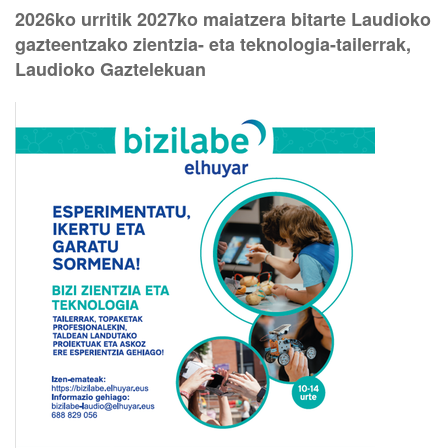
2026ko urritik 2027ko maiatzera bitarte Laudioko
gazteentzako zientzia- eta teknologia-tailerrak,
Laudioko Gaztelekuan