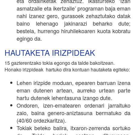
eta ordainketak zehaztuz. Ikasturteko ‘Izan
asmatzaile eta ikertzaile’ programan baja eman
nahi izanez gero, gurasoek zehaztutako datak
baino lehenago jakinarazi beharko dute;
bestela, hurrengo hiruhilekoaren kuota kobratu
egingo da.
HAUTAKETA IRIZPIDEAK
15 gazterentzako tokia egongo da talde bakoitzean.
Honako irizpideak hartuko dira kontuan hautaketa egiteko:
Lehen irizpide moduan, epearen barruan izena
eman dutenen artean, aurreko urtean parte
hartu dutenek lehentasuna izango dute.
Ondoren, izen-ematearen ordenari jarraituko
zaio, baina genero-aniztasuna bermatuko da
(40/60 ordezkaritza).
Tokiak beteko balira, itxaron-zerrenda sortuko