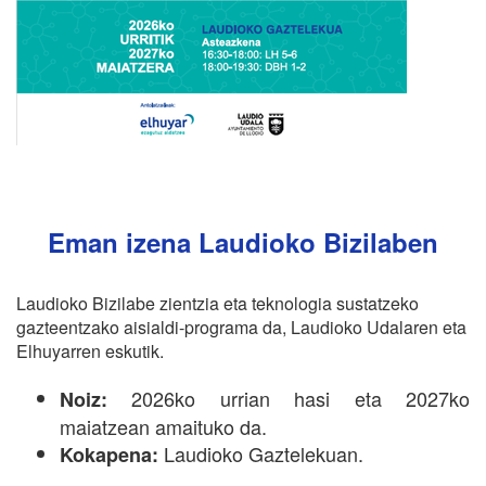
Eman izena Laudioko Bizilaben
Laudioko Bizilabe zientzia eta teknologia sustatzeko
gazteentzako aisialdi-programa da, Laudioko Udalaren eta
Elhuyarren eskutik.
2026ko urrian hasi eta 2027ko
Noiz:
maiatzean amaituko da.
Laudioko Gaztelekuan.
Kokapena: