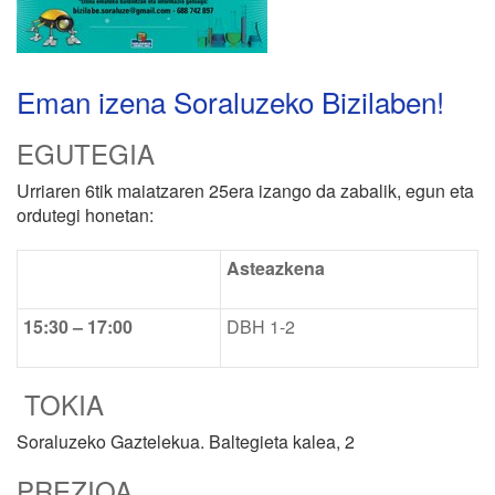
Eman izena Soraluzeko Bizilaben!
EGUTEGIA
Urriaren 6tik maiatzaren 25era izango da zabalik, egun eta
ordutegi honetan:
Asteazkena
15:30 – 17:00
DBH 1-2
TOKIA
Soraluzeko Gaztelekua. Baltegieta kalea, 2
PREZIOA