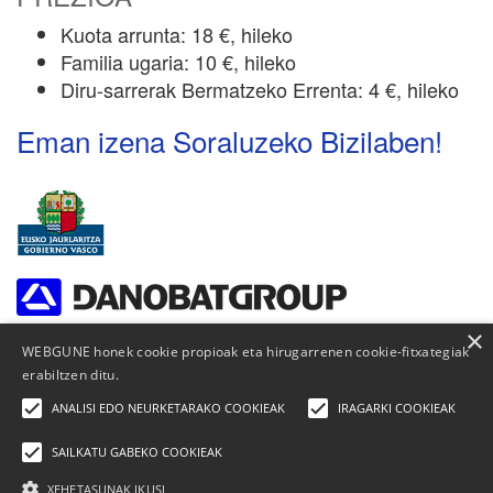
Kuota arrunta: 18 €, hileko
Familia ugaria: 10 €, hileko
Diru-sarrerak Bermatzeko Errenta: 4 €, hileko
Eman izena Soraluzeko Bizilaben!
×
WEBGUNE honek cookie propioak eta hirugarrenen cookie-fitxategiak
erabiltzen ditu.
ANALISI EDO NEURKETARAKO COOKIEAK
IRAGARKI COOKIEAK
SAILKATU GABEKO COOKIEAK
XEHETASUNAK IKUSI