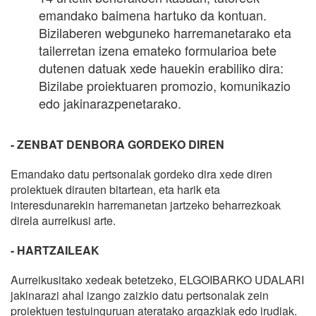
emandako baimena hartuko da kontuan.
Bizilaberen webguneko harremanetarako eta
tailerretan izena emateko formularioa bete
dutenen datuak xede hauekin erabiliko dira:
Bizilabe proiektuaren promozio, komunikazio
edo jakinarazpenetarako.
- ZENBAT DENBORA GORDEKO DIREN
Emandako datu pertsonalak gordeko dira xede diren
proiektuek dirauten bitartean, eta harik eta
interesdunarekin harremanetan jartzeko beharrezkoak
direla aurreikusi arte.
- HARTZAILEAK
Aurreikusitako xedeak betetzeko, ELGOIBARKO UDALARI
jakinarazi ahal izango zaizkio datu pertsonalak zein
proiektuen testuinguruan ateratako argazkiak edo irudiak.