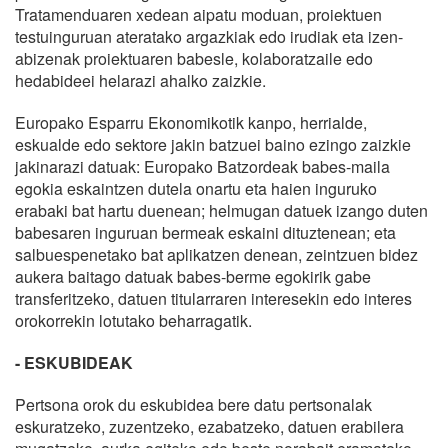
Tratamenduaren xedean aipatu moduan, proiektuen
testuinguruan ateratako argazkiak edo irudiak eta izen-
abizenak proiektuaren babesle, kolaboratzaile edo
hedabideei helarazi ahalko zaizkie.
Europako Esparru Ekonomikotik kanpo, herrialde,
eskualde edo sektore jakin batzuei baino ezingo zaizkie
jakinarazi datuak: Europako Batzordeak babes-maila
egokia eskaintzen dutela onartu eta haien inguruko
erabaki bat hartu duenean; helmugan datuek izango duten
babesaren inguruan bermeak eskaini dituztenean; eta
salbuespenetako bat aplikatzen denean, zeintzuen bidez
aukera baitago datuak babes-berme egokirik gabe
transferitzeko, datuen titularraren interesekin edo interes
orokorrekin lotutako beharragatik.
- ESKUBIDEAK
Pertsona orok du eskubidea bere datu pertsonalak
eskuratzeko, zuzentzeko, ezabatzeko, datuen erabilera