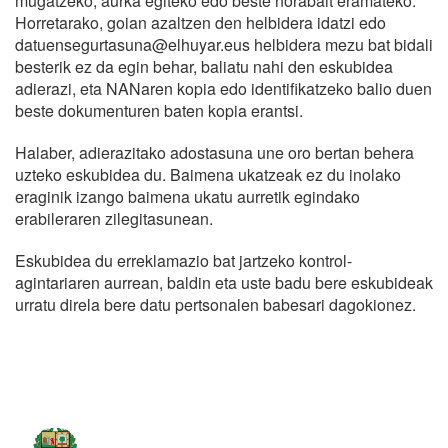
mugatzeko, aurka egiteko edo beste norabait eramateko.
Horretarako, goian azaltzen den helbidera idatzi edo
datuensegurtasuna@elhuyar.eus helbidera mezu bat bidali
besterik ez da egin behar, baliatu nahi den eskubidea
adierazi, eta NANaren kopia edo identifikatzeko balio duen
beste dokumenturen baten kopia erantsi.
Halaber, adierazitako adostasuna une oro bertan behera
uzteko eskubidea du. Baimena ukatzeak ez du inolako
eraginik izango baimena ukatu aurretik egindako
erabileraren zilegitasunean.
Eskubidea du erreklamazio bat jartzeko kontrol-
agintariaren aurrean, baldin eta uste badu bere eskubideak
urratu direla bere datu pertsonalen babesari dagokionez.