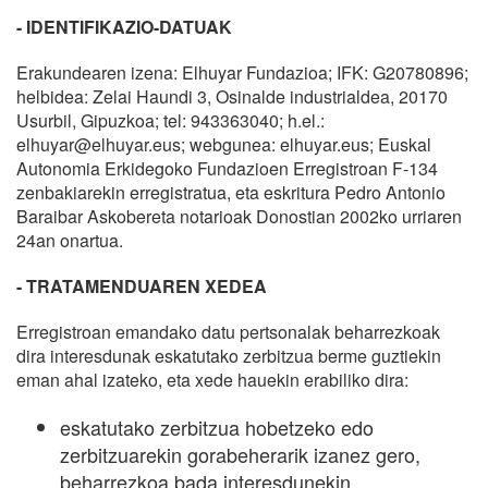
- IDENTIFIKAZIO-DATUAK
Erakundearen izena: Elhuyar Fundazioa; IFK: G20780896;
helbidea: Zelai Haundi 3, Osinalde industrialdea, 20170
Usurbil, Gipuzkoa; tel: 943363040; h.el.:
elhuyar@elhuyar.eus; webgunea: elhuyar.eus; Euskal
Autonomia Erkidegoko Fundazioen Erregistroan F-134
zenbakiarekin erregistratua, eta eskritura Pedro Antonio
Baraibar Askobereta notarioak Donostian 2002ko urriaren
24an onartua.
- TRATAMENDUAREN XEDEA
Erregistroan emandako datu pertsonalak beharrezkoak
dira interesdunak eskatutako zerbitzua berme guztiekin
eman ahal izateko, eta xede hauekin erabiliko dira:
eskatutako zerbitzua hobetzeko edo
zerbitzuarekin gorabeherarik izanez gero,
beharrezkoa bada interesdunekin