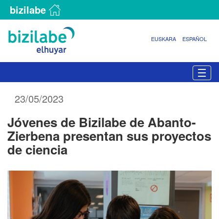
bizilabe
EUSKARA
ESPAÑOL
N
Togg
a
v
23/05/2023
e
g
Jóvenes de Bizilabe de Abanto-
a
c
Zierbena presentan sus proyectos
i
de ciencia
ó
n