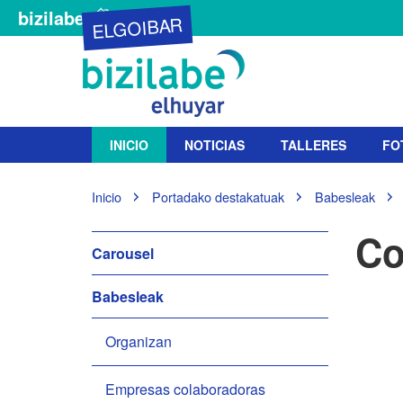
bizilabe
ELGOIBAR
N
INICIO
NOTICIAS
TALLERES
FO
a
v
e
U
Inicio
Portadako destakatuak
Babesleak
g
s
t
a
Co
e
N
Carousel
c
d
i
a
e
ó
Babesleak
v
s
n
e
t
á
Organizan
g
a
a
q
c
Empresas colaboradoras
u