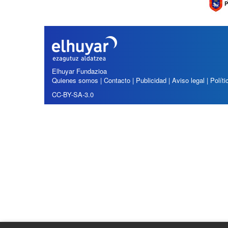
i
í
:
ó
n
Elhuyar Fundazioa
Quienes somos
|
Contacto
|
Publicidad
|
Aviso legal
|
Polít
CC-BY-SA-3.0