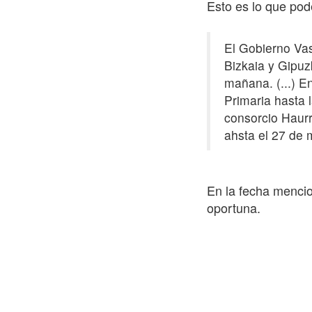
Esto es lo que po
El Gobierno Vas
Bizkaia y Gipuz
mañana. (...) E
Primaria hasta 
consorcio Haurr
ahsta el 27 de 
En la fecha mencio
oportuna.