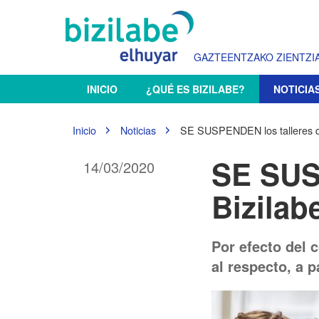
GAZTEENTZAKO ZIENTZIA
N
INICIO
¿QUÉ ES BIZILABE?
NOTICIA
a
v
e
U
Inicio
Noticias
SE SUSPENDEN los talleres de
g
s
t
a
SE SUS
14/03/2020
e
c
d
i
Bizilab
e
ó
s
n
t
á
Por efecto del 
a
al respecto, a 
q
u
í
: