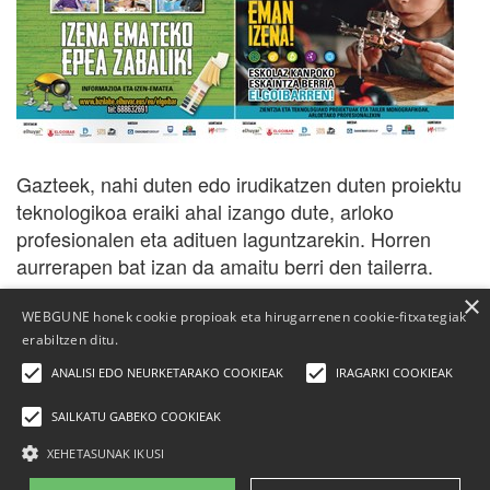
Gazteek, nahi duten edo irudikatzen duten proiektu
teknologikoa eraiki ahal izango dute, arloko
profesionalen eta adituen laguntzarekin. Horren
aurrerapen bat izan da amaitu berri den tailerra.
×
WEBGUNE honek cookie propioak eta hirugarrenen cookie-fitxategiak
erabiltzen ditu.
ANALISI EDO NEURKETARAKO COOKIEAK
IRAGARKI COOKIEAK
SAILKATU GABEKO COOKIEAK
XEHETASUNAK IKUSI
Elhuyar Fundazioa