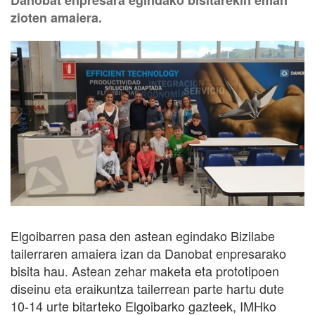
Danobat enpresara egindako bisitarekin eman
zioten amaiera.
Elgoibarren pasa den astean egindako Bizilabe
tailerraren amaiera izan da Danobat enpresarako
bisita hau. Astean zehar maketa eta prototipoen
diseinu eta eraikuntza tailerrean parte hartu dute
10-14 urte bitarteko Elgoibarko gazteek, IMHko