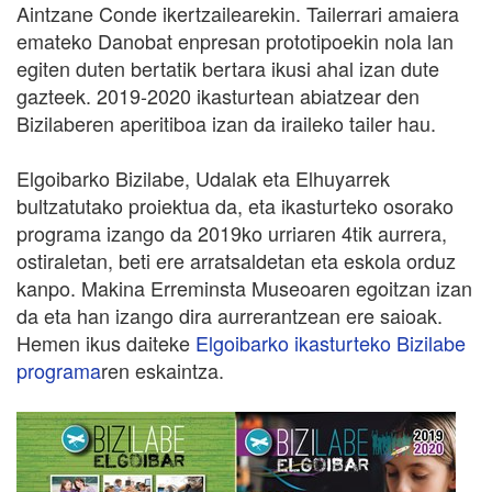
Aintzane Conde ikertzailearekin. Tailerrari amaiera
emateko Danobat enpresan prototipoekin nola lan
egiten duten bertatik bertara ikusi ahal izan dute
gazteek. 2019-2020 ikasturtean abiatzear den
Bizilaberen aperitiboa izan da iraileko tailer hau.
Elgoibarko Bizilabe, Udalak eta Elhuyarrek
bultzatutako proiektua da, eta ikasturteko osorako
programa izango da 2019ko urriaren 4tik aurrera,
ostiraletan, beti ere arratsaldetan eta eskola orduz
kanpo. Makina Erreminsta Museoaren egoitzan izan
da eta han izango dira aurrerantzean ere saioak.
Hemen ikus daiteke
Elgoibarko ikasturteko Bizilabe
programa
ren eskaintza.