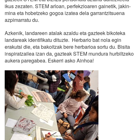
ikus zezaten. STEM arloan, perfekzioaren gainetik, jakin-
mina eta hobetzeko gogoa izatea dela garrantzitsuena
azpimarratu du.
Azkenik, landareen atalak azaldu eta gazteek bikoteka
landareak identifikatu dituzte. Herbario bat nola egin
erakutsi die, eta bakoitzak bere herbarioa sortu du. Bisita
inspiratzailea izan da, gazteak STEM mundura hurbiltzeko
aukera paregabea. Eskerri asko Ainhoa!