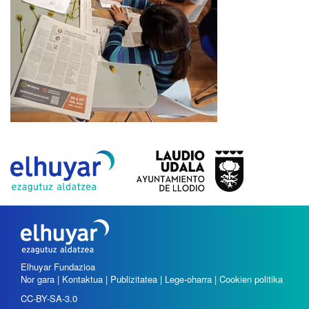
Elhuyar Fundazioa
Nor gara
|
Kontaktua
|
Publizitatea
|
Lege-oharra
|
Cookien politika
CC-BY-SA-3.0