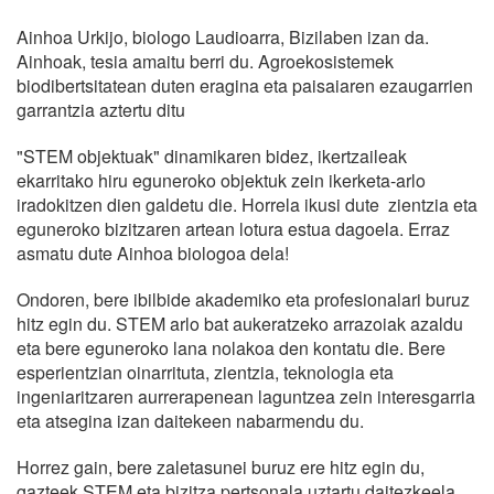
Ainhoa Urkijo, biologo Laudioarra, Bizilaben izan da.
Ainhoak, tesia amaitu berri du. Agroekosistemek
biodibertsitatean duten eragina eta paisaiaren ezaugarrien
garrantzia aztertu ditu
"STEM objektuak" dinamikaren bidez, ikertzaileak
ekarritako hiru eguneroko objektuk zein ikerketa-arlo
iradokitzen dien galdetu die. Horrela ikusi dute zientzia eta
eguneroko bizitzaren artean lotura estua dagoela. Erraz
asmatu dute Ainhoa biologoa dela!
Ondoren, bere ibilbide akademiko eta profesionalari buruz
hitz egin du. STEM arlo bat aukeratzeko arrazoiak azaldu
eta bere eguneroko lana nolakoa den kontatu die. Bere
esperientzian oinarrituta, zientzia, teknologia eta
ingeniaritzaren aurrerapenean laguntzea zein interesgarria
eta atsegina izan daitekeen nabarmendu du.
Horrez gain, bere zaletasunei buruz ere hitz egin du,
gazteek STEM eta bizitza pertsonala uztartu daitezkeela