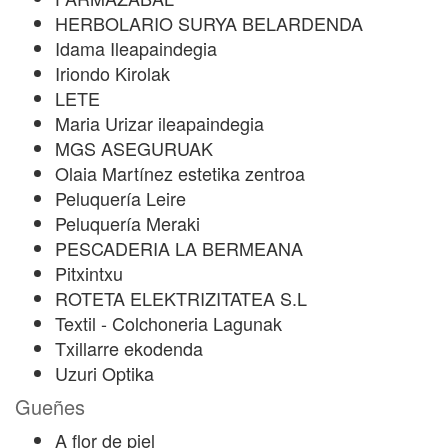
HERBOLARIO SURYA BELARDENDA
Idama Ileapaindegia
Iriondo Kirolak
LETE
Maria Urizar ileapaindegia
MGS ASEGURUAK
Olaia Martínez estetika zentroa
Peluquería Leire
Peluquería Meraki
PESCADERIA LA BERMEANA
Pitxintxu
ROTETA ELEKTRIZITATEA S.L
Textil - Colchoneria Lagunak
Txillarre ekodenda
Uzuri Optika
Gueñes
A flor de piel