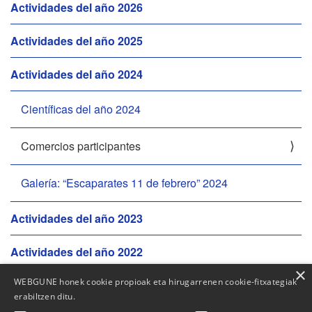
N
Actividades del año 2026
a
Actividades del año 2025
v
e
Actividades del año 2024
g
a
Científicas del año 2024
c
i
ó
Comercios participantes
n
Galería: “Escaparates 11 de febrero” 2024
Actividades del año 2023
Actividades del año 2022
×
WEBGUNE honek cookie propioak eta hirugarrenen cookie-fitxategiak
Actividades del año 2021
erabiltzen ditu.