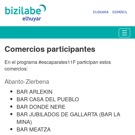
EUSKARA
ESPAÑOL
N
Togg
a
v
Comercios participantes
e
g
En el programa #escaparates11F participan estos
a
comercios:
c
i
Abanto-Zierbena
ó
n
BAR ARLEKIN
BAR CASA DEL PUEBLO
BAR DONDE NERE
BAR JUBILADOS DE GALLARTA (BAR LA
MINA)
BAR MEATZA