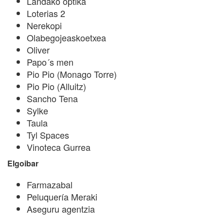
Landako optika
Loterias 2
Nerekopi
Olabegojeaskoetxea
Oliver
Papo´s men
Pio Pio (Monago Torre)
Pio Pio (Alluitz)
Sancho Tena
Sylke
Taula
Tyl Spaces
Vinoteca Gurrea
Elgoibar
Farmazabal
Peluquería Meraki
Aseguru agentzia