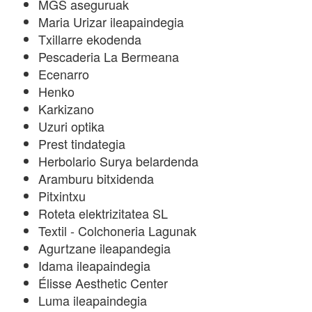
MGS aseguruak
Maria Urizar ileapaindegia
Txillarre ekodenda
Pescaderia La Bermeana
Ecenarro
Henko
Karkizano
Uzuri optika
Prest tindategia
Herbolario Surya belardenda
Aramburu bitxidenda
Pitxintxu
Roteta elektrizitatea SL
Textil - Colchoneria Lagunak
Agurtzane ileapandegia
Idama ileapaindegia
Élisse Aesthetic Center
Luma ileapaindegia