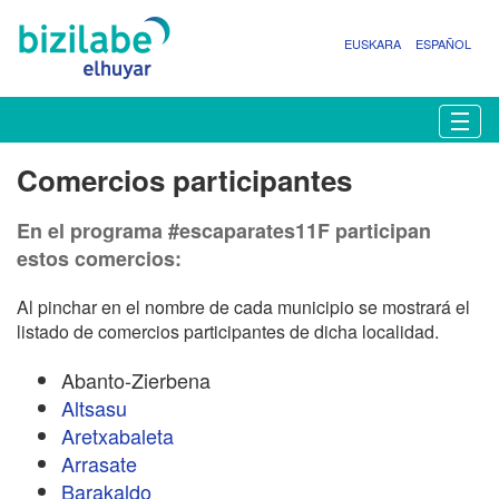
EUSKARA
ESPAÑOL
N
Togg
a
v
Comercios participantes
e
g
En el programa #escaparates11F participan
a
c
estos comercios:
i
ó
Al pinchar en el nombre de cada municipio se mostrará el
n
listado de comercios participantes de dicha localidad.
Abanto-Zierbena
Altsasu
Aretxabaleta
Arrasate
Barakaldo