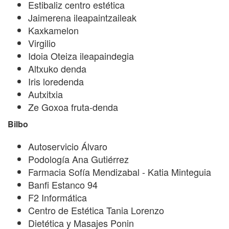
Estibaliz centro estética
Jaimerena ileapaintzaileak
⁠Kaxkamelon
Virgilio
Idoia Oteiza ileapaindegia
Altxuko denda
Iris loredenda
Autxitxia
Ze Goxoa fruta-denda
Bilbo
Autoservicio Álvaro
Podología Ana Gutiérrez
Farmacia Sofía Mendizabal - Katia Minteguia
Banfi Estanco 94
F2 Informática
Centro de Estética Tania Lorenzo
Dietética y Masajes Ponin