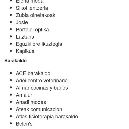
Elena moda
Sikol lentzeria
Zubia oinetakoak
Josle
Portaloi optika
Laztana
Eguzkilore Ikuztegia
Kapikua
Barakaldo
ACE barakaldo
Adei centro veterinario
Almar cocinas y baños
Amalur
Anadi modas
Ateak comunicacion
Atlas fisioterapia barakaldo
Belen's