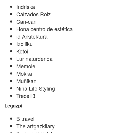
Indriska
Calzados Roiz
Can-can
Hona centro de estética
id Arkitektura
Izpiliku
Kotoi
Lur naturdenda
Memole
Mokka
Muñikan
Nina Life Styling
Trece13
Legazpi
B travel
The artgazkilary