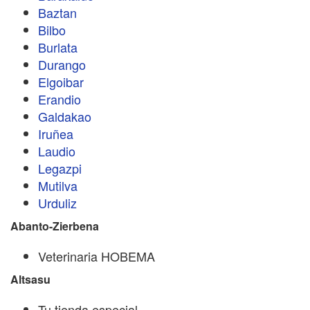
Baztan
Bilbo
Burlata
Durango
Elgoibar
Erandio
Galdakao
Iruñea
Laudio
Legazpi
Mutilva
Urduliz
Abanto-Zierbena
Veterinaria HOBEMA
Altsasu
Tu tienda especial