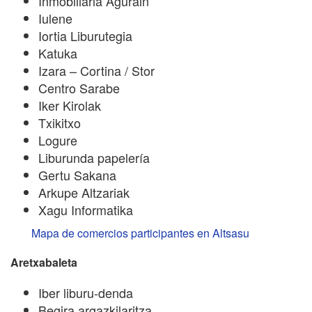
Inmobiliaria Agurain
Iulene
Iortia Liburutegia
Katuka
Izara – Cortina / Stor
Centro Sarabe
Iker Kirolak
Txikitxo
Logure
Liburunda papelería
Gertu Sakana
Arkupe Altzariak
Xagu Informatika
Mapa de comercios participantes en Altsasu
Aretxabaleta
Iber liburu-denda
Begira argazkilaritza