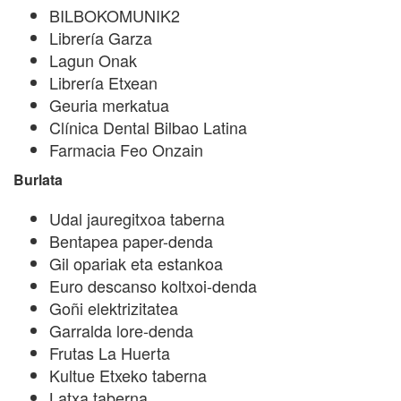
BILBOKOMUNIK2
Librería Garza
Lagun Onak
Librería Etxean
Geuria merkatua
Clínica Dental Bilbao Latina
Farmacia Feo Onzain
Burlata
Udal jauregitxoa taberna
Bentapea paper-denda
Gil opariak eta estankoa
Euro descanso koltxoi-denda
Goñi elektrizitatea
Garralda lore-denda
Frutas La Huerta
Kultue Etxeko taberna
Latxa taberna