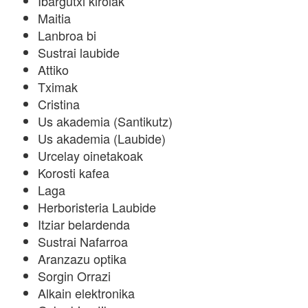
Ibargutxi kirolak
Maitia
Lanbroa bi
Sustrai laubide
Attiko
Tximak
Cristina
Us akademia (Santikutz)
Us akademia (Laubide)
Urcelay oinetakoak
Korosti kafea
Laga
Herboristeria Laubide
Itziar belardenda
Sustrai Nafarroa
Aranzazu optika
Sorgin Orrazi
Alkain elektronika