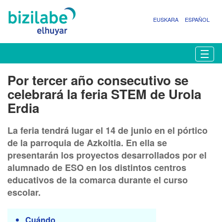
EUSKARA
ESPAÑOL
N
Togg
a
v
Por tercer año consecutivo se
e
celebrará la feria STEM de Urola
g
a
Erdia
c
i
La feria tendrá lugar el 14 de junio en el pórtico
ó
de la parroquia de Azkoitia. En ella se
n
presentarán los proyectos desarrollados por el
alumnado de ESO en los distintos centros
educativos de la comarca durante el curso
escolar.
h
Cuándo