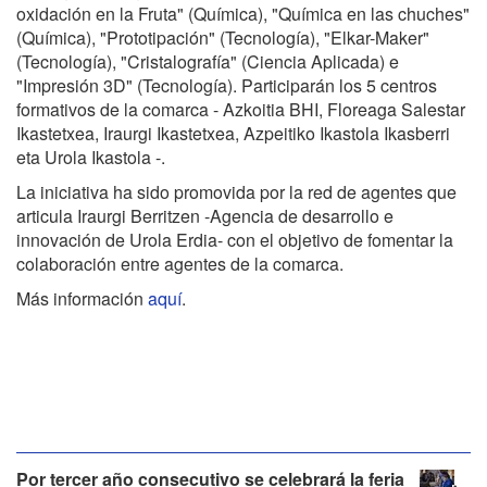
oxidación en la Fruta" (Química), "Química en las chuches"
a
(Química), "Prototipación" (Tecnología), "Elkar-Maker"
r
(Tecnología), "Cristalografía" (Ciencia Aplicada) e
.
"Impresión 3D" (Tecnología). Participarán los 5 centros
e
formativos de la comarca - Azkoitia BHI, Floreaga Salestar
u
Ikastetxea, Iraurgi Ikastetxea, Azpeitiko Ikastola Ikasberri
s
eta Urola Ikastola -.
/
e
La iniciativa ha sido promovida por la red de agentes que
s
articula Iraurgi Berritzen -Agencia de desarrollo e
/
innovación de Urola Erdia- con el objetivo de fomentar la
a
colaboración entre agentes de la comarca.
g
Más información
aquí
.
e
n
d
a
/
p
o
r
N
Por tercer año consecutivo se celebrará la feria