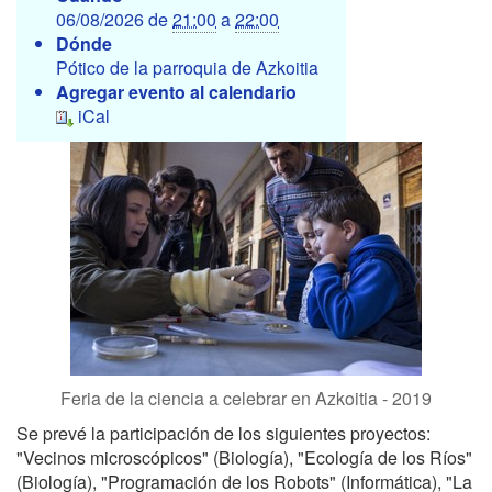
t
06/08/2026
de
21:00
a
22:00
t
Dónde
p
Pótico de la parroquia de Azkoitia
s
Agregar evento al calendario
:
iCal
/
/
b
i
z
i
l
a
b
e
.
e
Feria de la ciencia a celebrar en Azkoitia - 2019
l
Se prevé la participación de los siguientes proyectos:
h
"Vecinos microscópicos" (Biología), "Ecología de los Ríos"
u
(Biología), "Programación de los Robots" (Informática), "La
y